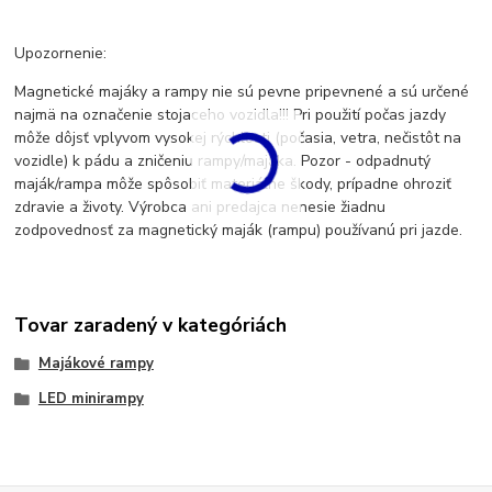
Upozornenie:
Magnetické majáky a rampy nie sú pevne pripevnené a sú určené
najmä na označenie stojaceho vozidla!!! Pri použití počas jazdy
môže dôjsť vplyvom vysokej rýchlosti (počasia, vetra, nečistôt na
vozidle) k pádu a zničeniu rampy/majáka. Pozor - odpadnutý
maják/rampa môže spôsobiť materiálne škody, prípadne ohroziť
zdravie a životy. Výrobca ani predajca nenesie žiadnu
zodpovednosť za magnetický maják (rampu) používanú pri jazde.
Tovar zaradený v kategóriách
Majákové rampy
LED minirampy