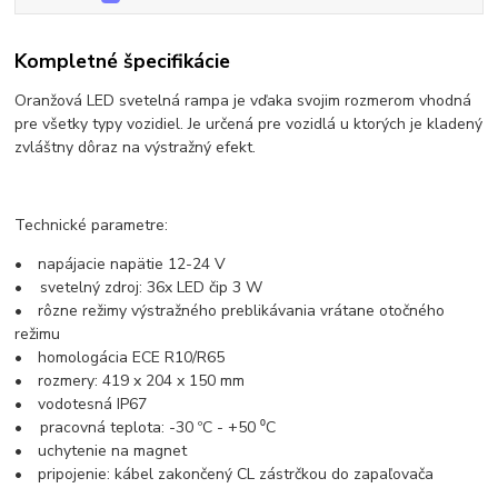
Kompletné špecifikácie
Oranžová LED svetelná rampa je vďaka svojim rozmerom vhodná
pre všetky typy vozidiel. Je určená pre vozidlá u ktorých je kladený
zvláštny dôraz na výstražný efekt.
Technické parametre:
• napájacie napätie 12-24 V
• svetelný zdroj: 36x LED čip 3 W
• rôzne režimy výstražného preblikávania vrátane otočného
režimu
• homologácia ECE R10/R65
• rozmery: 419 x 204 x 150 mm
• vodotesná IP67
• pracovná teplota: -30 ºC - +50 ⁰C
• uchytenie na magnet
• pripojenie: kábel zakončený CL zástrčkou do zapaľovača