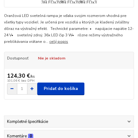
Oranžová LED svetelná rampa je vďaka svojim rozmerom vhodná pre
všetky typy vozidiel. Je určená pre vozidlá u ktorých je kladený zvláštny
dôraz na výstražný efekt. Technické parametre: • napájacie napätie 12-
24 V• svetelný zdroj: 36x LED čip 3 W• rôzne režimy výstražného
preblikávania vrátane o...
celý popis
Dostupnosť
Nie je skladom
124,30 €
/
ks
101,06 €
bez DPH
Pridať do košíka
Kompletné špecifikácie
Komentáre
0