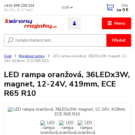
0
ks
+421 948 229 224
EUR
za
0 €
(Po-Pia, 8-17 hod.)
Menu
Hľadať
Úvod
Majákové rampy
LED rampa oranžová, 36LEDx3W, magnet, 12-
24V, 419mm, ECE R65 R10
LED rampa oranžová, 36LEDx3W,
magnet, 12-24V, 419mm, ECE
R65 R10