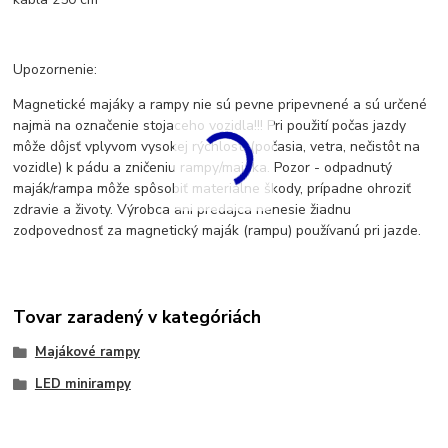
Upozornenie:
Magnetické majáky a rampy nie sú pevne pripevnené a sú určené
najmä na označenie stojaceho vozidla!!! Pri použití počas jazdy
môže dôjsť vplyvom vysokej rýchlosti (počasia, vetra, nečistôt na
vozidle) k pádu a zničeniu rampy/majáka. Pozor - odpadnutý
maják/rampa môže spôsobiť materiálne škody, prípadne ohroziť
zdravie a životy. Výrobca ani predajca nenesie žiadnu
zodpovednosť za magnetický maják (rampu) používanú pri jazde.
Tovar zaradený v kategóriách
Majákové rampy
LED minirampy