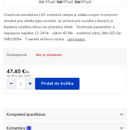
Oranžová miniatúrna LED svetelná rampa je vďaka svojim rozmerom
vhodná pre všetky typy vozidiel. Je určená pre vozidlá u ktorých je
kladený zvláštny dôraz na výstražný efekt. Technické parametre: •
napájacie napätie 12-24 V• výkon 42 W• svetelný zdroj: 84x LED čip
SMD2835• 7 variánt režimov výstra...
celý popis
Dostupnosť
Nie je skladom
47,40 €
/
ks
38,54 €
bez DPH
Pridať do košíka
Kompletné špecifikácie
Komentáre
0