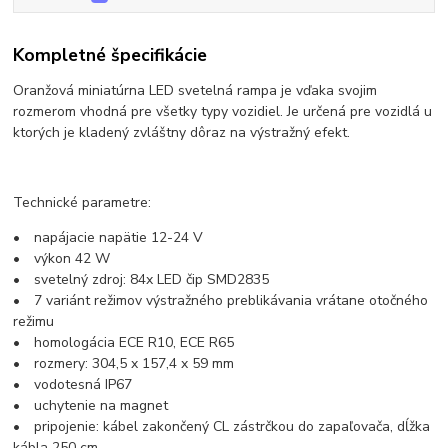
Kompletné špecifikácie
Oranžová miniatúrna LED svetelná rampa je vďaka svojim
rozmerom vhodná pre všetky typy vozidiel. Je určená pre vozidlá u
ktorých je kladený zvláštny dôraz na výstražný efekt.
Technické parametre:
• napájacie napätie 12-24 V
• výkon 42 W
• svetelný zdroj: 84x LED čip SMD2835
• 7 variánt režimov výstražného preblikávania vrátane otočného
režimu
• homologácia ECE R10, ECE R65
• rozmery: 304,5 x 157,4 x 59 mm
• vodotesná IP67
• uchytenie na magnet
• pripojenie: kábel zakončený CL zástrčkou do zapaľovača, dĺžka
kábla 250 cm