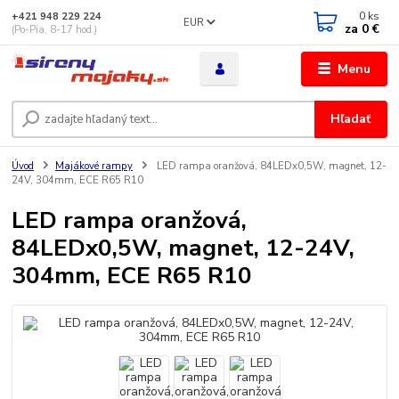
0
ks
+421 948 229 224
EUR
za
0 €
(Po-Pia, 8-17 hod.)
Menu
Hľadať
Úvod
Majákové rampy
LED rampa oranžová, 84LEDx0,5W, magnet, 12-
24V, 304mm, ECE R65 R10
LED rampa oranžová,
84LEDx0,5W, magnet, 12-24V,
304mm, ECE R65 R10