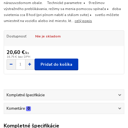
nárazuvzdornom obale. Technické parametre: • 9 režimov
výstražného preblikávania, režimy sa menia pomocou spínača • doba
svietenia cca 8 hod (pri plnom nabití a stálom svite) • svetlo môžete
umiestniť na vozidlo alebo iné miesto, kt...
celý popis
Dostupnosť
Nie je skladom
20,60 €
/
ks
16,75 €
bez DPH
Pridať do košíka
Kompletné špecifikácie
Komentáre
0
Kompletné špecifikácie