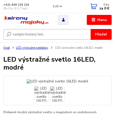
0
ks
+421 948 229 224
EUR
za
0 €
(Po-Pia, 8-17 hod.)
Menu
Hľadať
Úvod
LED výstražné predátory
LED výstražné svetlo 16LED, modré
LED výstražné svetlo 16LED,
modré
Prídavné modré výstražné svetlo s magnetom vo vodotesnom