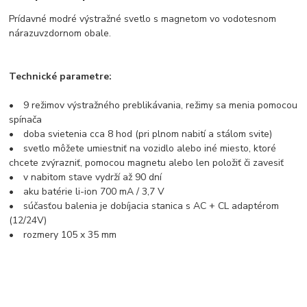
Prídavné modré výstražné svetlo s magnetom vo vodotesnom
nárazuvzdornom obale.
Technické parametre:
• 9 režimov výstražného preblikávania, režimy sa menia pomocou
spínača
• doba svietenia cca 8 hod (pri plnom nabití a stálom svite)
• svetlo môžete umiestniť na vozidlo alebo iné miesto, ktoré
chcete zvýrazniť, pomocou magnetu alebo len položiť či zavesiť
• v nabitom stave vydrží až 90 dní
• aku batérie li-ion 700 mA / 3,7 V
• súčasťou balenia je dobíjacia stanica s AC + CL adaptérom
(12/24V)
• rozmery 105 x 35 mm