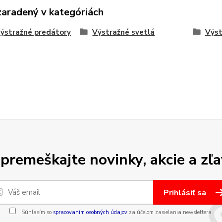
zaradený v kategóriách
ýstražné predátory
Výstražné svetlá
Výst
premeškajte novinky, akcie a zľa
Prihlásiť sa
Súhlasím so
spracovaním osobných údajov
za účelom zasielania newslettera.