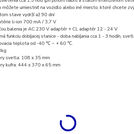
ietenia cca 1,5 hod (pri plnom nabití a stálom intenzívnom svit
môžete umiestniť na vozidlo alebo iné miesto, ktoré chcete zvý
om stave vydrží až 90 dní
érie li-ion 700 mA / 3,7 V
ou balenia je AC 230 V adaptér + CL adaptér 12 - 24 V
á funkciu dobíjacej stanice - doba nabíjania cca 1 - 3 hodín, svetl
vacia teplota od -40 ℃ ~ + 60 ℃.
3kg
y svetla: 108 x 35 mm
y kufra: 444 x 370 x 65 mm