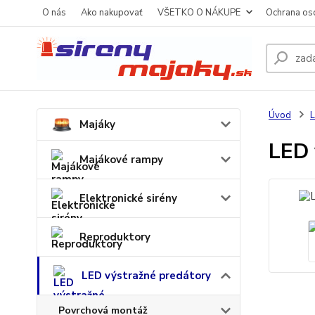
O nás
Ako nakupovať
VŠETKO O NÁKUPE
Ochrana os
Úvod
L
Majáky
LED 
Majákové rampy
Elektronické sirény
Reproduktory
LED výstražné predátory
Povrchová montáž