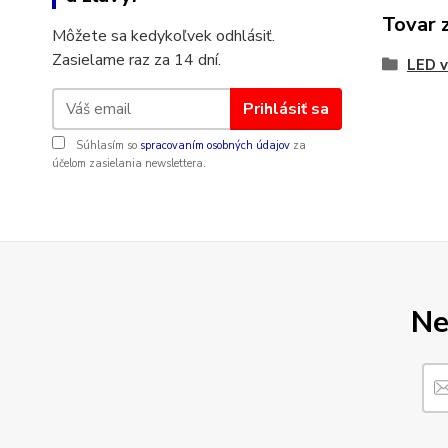
Tovar 
Môžete sa kedykoľvek odhlásiť.
Zasielame raz za 14 dní.
LED v
Prihlásiť sa
Súhlasím so
spracovaním osobných údajov
za
účelom zasielania newslettera.
Ne