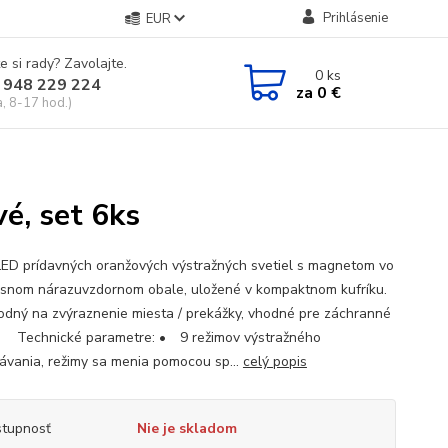
Prihlásenie
EUR
e si rady? Zavolajte.
0
ks
 948 229 224
za
0 €
a, 8-17 hod.)
é, set 6ks
LED prídavných oranžových výstražných svetiel s magnetom vo
snom nárazuvzdornom obale, uložené v kompaktnom kufríku.
odný na zvýraznenie miesta / prekážky, vhodné pre záchranné
. Technické parametre: • 9 režimov výstražného
kávania, režimy sa menia pomocou sp...
celý popis
tupnosť
Nie je skladom