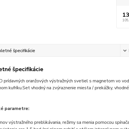
13
105
etné špecifikácie
tné špecifikácie
D prídavných oranžových výstražných svetiel s magnetom vo vo
om kufríku.
Set vhodný na zvýraznenie miesta / prekážky, vhodné
ké parametre:
mov výstražného preblikávania, režimy sa menia pomocou spínač