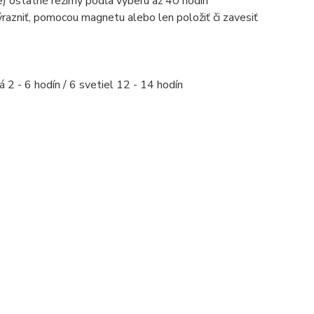
e) ostatné režimy podľa výberu až 40 hodín
razniť, pomocou magnetu alebo len položiť či zavesiť
á 2 - 6 hodín / 6 svetiel 12 - 14 hodín