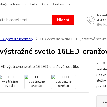
obných údajov
Kontakty
Odstúpiť od zmluvy tu
Neviet
Hľadať
+421
(Po-Pi
ED výstražné predátory
LED výstražné svetlo 16LED, oranžové, set 6ks
výstražné svetlo 16LED, oranžov
Set 6 
vodote
Set vh
zložky
prebli
Dos