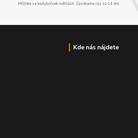
Môžete sa kedykoľvek odhlásiť. Zasielame raz za 14 dní.
Kde nás nájdete