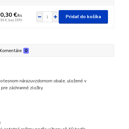
0,30 €
/
ks
Pridať do košíka
,93 €
bez DPH
Komentáre
0
dotesnom nárazuvzdornom obale, uložené v
 pre záchranné zložky.
a