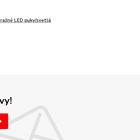
ražné LED puky/svetlá
vy!