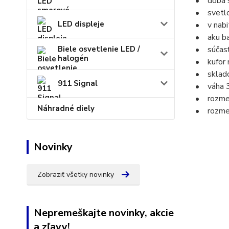
• doba sv
• svetlo 
LED displeje
• v nabit
• aku bat
Biele osvetlenie LED /
• súčasť
halogén
• kufor m
• sklado
911 Signal
• váha 
• rozmer
Náhradné diely
• rozmer
Novinky
Zobraziť všetky novinky
Nepremeškajte novinky, akcie
a zľavy!