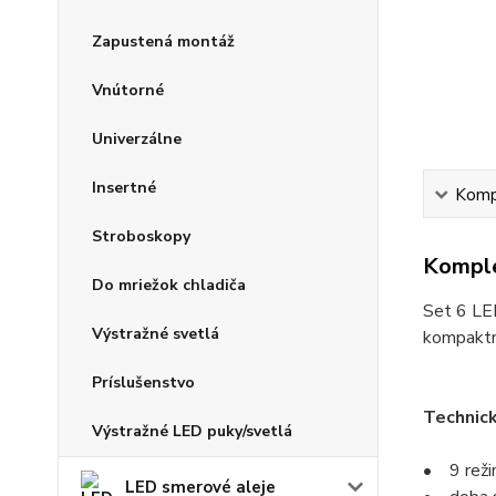
Zapustená montáž
Vnútorné
Univerzálne
Insertné
Kompl
Stroboskopy
Komple
Do mriežok chladiča
Set 6 LE
Výstražné svetlá
kompaktn
Príslušenstvo
Technic
Výstražné LED puky/svetlá
• 9 reži
LED smerové aleje