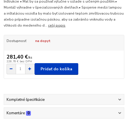
Inštrukcie • Mal by sa používať výlučne v súlade s určeným použitím.•
Montáž výhradne v špecializovaných dielňach.• Spojenie medzi lampou
a inštaláciou vozidla by malo byť izolované teplom zmršťovacou trubicou
alebo prípadne izolačnou páskou, aby sa zabránilo vniknutiu vody a
vlhkosti do medeného d...
celý popis
Dostupnosť
na dopyt
281,40 €
/
ks
228,78 €
bez DPH
Pridať do košíka
Kompletné špecifikácie
Komentáre
0