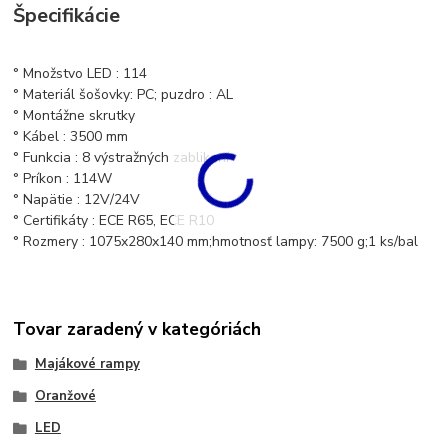
Špecifikácie
° Množstvo LED : 114
° Materiál šošovky: PC;
puzdro
: AL
° Montážne skrutky
° Kábel : 3500 mm
° Funkcia : 8 výstražných zablikaní
° Príkon : 114W
° Napätie : 12V/24V
° Certifikáty : ECE R65, ECE R10
° R
ozmery : 1075x280x140 mm;
hmotnosť lampy: 7500 g;
1 ks/bal
Tovar zaradený v kategóriách
Majákové rampy
Oranžové
LED