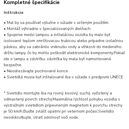
Kompletné špecifikácie
Inštrukcie
• Mal by sa používať výlučne v súlade s určeným použitím.
• Montáž výhradne v špecializovaných dielňach.
• Spojenie medzi lampou a inštaláciou vozidla by malo byť
izolované teplom zmršťovacou trubicou alebo prípadne izolačnou
páskou, aby sa zabránilo vniknutiu vody a vlhkosti do medeného
drôtu lampy, čo by mohlo poškodiť elektronické komponenty.
Pokiaľ
ide o lampu a zástrčku, zástrčka by mala byť namontovaná
bezpečne.
• Neodrezávajte pocínované konce.
• Svietidlá musia byť inštalované iba v súlade s predpismi UNECE
° Svietidlo montujte iba na rovný, kovový, suchý, vyčistený a
odmastený povrch strechy.
Maximálna rýchlosť pohybu vozidla s
výstražným svietidlom pripevneným magnetom k povrchu strechy
je 50 km/h.
Buďte zvlášť opatrní pri veternom počasí.
Svietidlo
neodskrutkujte, stratí odolnosť voči vode.