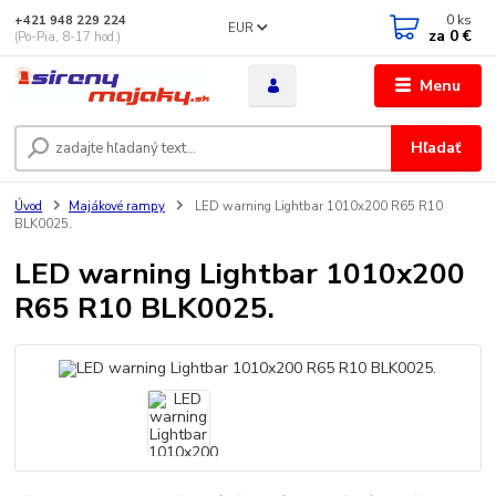
0
ks
+421 948 229 224
EUR
za
0 €
(Po-Pia, 8-17 hod.)
Menu
Hľadať
Úvod
Majákové rampy
LED warning Lightbar 1010x200 R65 R10
BLK0025.
LED warning Lightbar 1010x200
R65 R10 BLK0025.