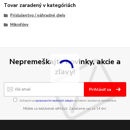
Tovar zaradený v kategóriách
Príslušentvo / náhradné diely
Mikrofóny
Nepremeškajte novinky, akcie a
zľavy!
Prihlásiť sa
Súhlasím so
spracovaním osobných údajov
za účelom zasielania newslettera.
Môžete sa kedykoľvek odhlásiť. Zasielame raz za 14 dní.