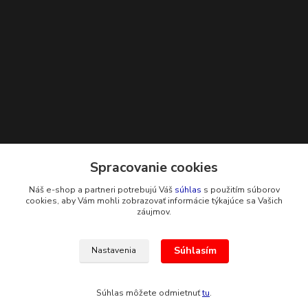
Kontakty
Spracovanie cookies
Náš e-shop a partneri potrebujú Váš
súhlas
s použitím súborov
+421 948 229 224
cookies, aby Vám mohli zobrazovať informácie týkajúce sa Vašich
záujmov.
info@g-systems.sk
Súhlasím
Nastavenia
Súhlas môžete odmietnuť
tu
.
Vytvorené na
Eshop-rychlo.sk