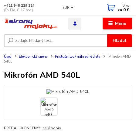
0
ks
+421 948 229 224
EUR
za
0 €
(Po-Pia, 8-17 hod.)
Menu
Hľadať
Úvod
Elektronické sirény
Príslušentvo / náhradné diely
Mikrofón AMD
540L
Mikrofón AMD 540L
PREDAJ UKONČENÝ!!!
celý popis