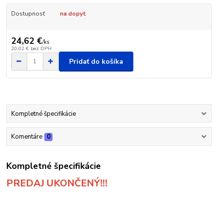
Dostupnosť
na dopyt
24,62 €
/
ks
20,02 €
bez DPH
Pridať do košíka
Kompletné špecifikácie
Komentáre
0
Kompletné špecifikácie
PREDAJ UKONČENÝ!!!