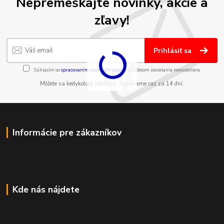
Nepremeškajte novinky, akcie a
zľavy!
Prihlásiť sa
Súhlasím so
spracovaním osobných údajov
za účelom zasielania newslettera.
Môžete sa kedykoľvek odhlásiť. Zasielame raz za 14 dní.
Informácie pre zákazníkov
Kde nás nájdete