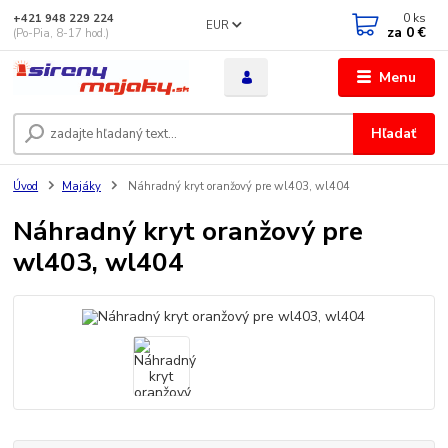
0
ks
+421 948 229 224
EUR
za
0 €
(Po-Pia, 8-17 hod.)
Menu
Hľadať
Úvod
Majáky
Náhradný kryt oranžový pre wl403, wl404
Náhradný kryt oranžový pre
wl403, wl404