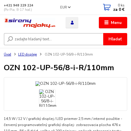
0
ks
+421 948 229 224
EUR
za
0 €
(Po-Pia, 8-17 hod.)
Menu
Hľadať
Úvod
LED displeje
OZN 102-UP-56/8-i-R/110mm
OZN 102-UP-56/8-i-R/110mm
14,5 W / 12 V / grafický displej / LED priemer 2,5 mm / interné použitie -
červený programovateľný grafický displej- zobrazovacia plocha 476 x