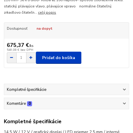
110 mm- 56 x 8 diód- voľba až 200 nápisov- spôsob zobrazenia textu:
statický, plávajúce vľavo, plávajúce vpravo normálne čitateľný,
zrkadlovo čitateľn...
celý popis
Dostupnosť
na dopyt
675,37 €
/
ks
549,08 €
bez DPH
Pridať do košíka
Kompletné špecifikácie
Komentáre
0
Kompletné špecifikácie
14,5 W / 12 V / grafický displej / LED priemer 2,5 mm / interné