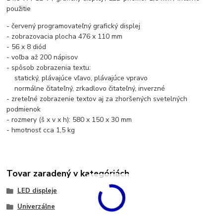
použitie
- červený programovateľný grafický displej
- zobrazovacia plocha 476 x 110 mm
- 56 x 8 diód
- voľba až 200 nápisov
- spôsob zobrazenia textu:
statický, plávajúce vľavo, plávajúce vpravo
normálne čitateľný, zrkadlovo čitateľný, inverzné
- zreteľné zobrazenie textov aj za zhoršených svetelných
podmienok
- rozmery (š x v x h): 580 x 150 x 30 mm
- hmotnosť cca 1,5 kg
Tovar zaradený v kategóriách
LED displeje
Univerzálne