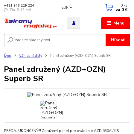
0
ks
+421 948 229 224
EUR
za
0 €
(Po-Pia, 8-17 hod.)
Menu
Hľadať
Úvod
Náhradné diely
Panel združený (AZD+OZN) Superb SR
Panel združený (AZD+OZN)
Superb SR
PREDAJ UKONČENÝ!!! Združený panel pre ovádánie AZD 530A / KS