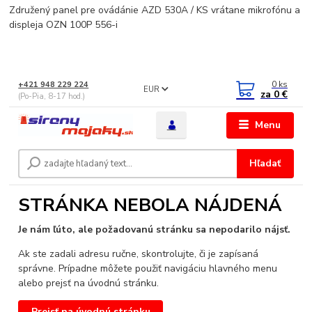
Združený panel pre ovádánie AZD 530A / KS vrátane mikrofónu a
displeja OZN 100P 556-i
0
ks
+421 948 229 224
EUR
za
0 €
(Po-Pia, 8-17 hod.)
Menu
Hľadať
STRÁNKA NEBOLA NÁJDENÁ
Je nám ľúto, ale požadovanú stránku sa nepodarilo nájsť.
Ak ste zadali adresu ručne, skontrolujte, či je zapísaná
správne. Prípadne môžete použiť navigáciu hlavného menu
alebo prejsť na úvodnú stránku.
Prejsť na úvodnú stránku