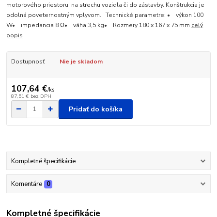
motorového priestoru, na strechu vozidla či do zástavby. Konštrukcia je
odolná poveternostným vplyvom. Technické parametre: • výkon 100
W• impedancia 8 Ω• váha 3,5 kg• Rozmery 180 x 167 x 75 mm
celý
popis
Dostupnosť
Nie je skladom
107,64 €
/
ks
87,51 €
bez DPH
Pridať do košíka
Kompletné špecifikácie
Komentáre
0
Kompletné špecifikácie