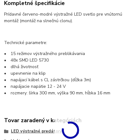
Kompletné špecifikácie
Prídavné červeno-modré výstražné LED svetlo pre vnútornú
montáž (montáž na slnečnú clonu).
Technické parametre:
• 15 režimov výstražného preblikávania
• 48x SMD LED 5730
• dlhá životnosť
• upevnenie na klip
• napájací kábel s CL zástrčkou (dĺžka 3m)
• napájacie napätie 12 - 24 V
• rozmery: šírka 300 mm, výška 90 mm, hĺbka 16 mm
Tovar zaradený v kategóriách
LED výstražné predátory