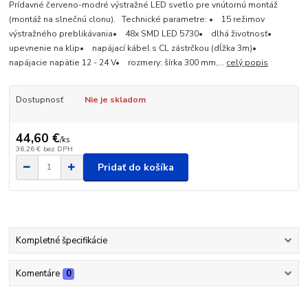
Prídavné červeno-modré výstražné LED svetlo pre vnútornú montáž
(montáž na slnečnú clonu). Technické parametre: • 15 režimov
výstražného preblikávania• 48x SMD LED 5730• dlhá životnosť•
upevnenie na klip• napájací kábel s CL zástrčkou (dĺžka 3m)•
napájacie napätie 12 - 24 V• rozmery: šírka 300 mm,...
celý popis
Dostupnosť
Nie je skladom
44,60 €
/
ks
36,26 €
bez DPH
Pridať do košíka
Kompletné špecifikácie
Komentáre
0