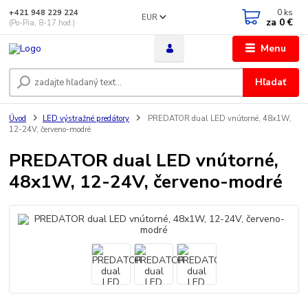
0
ks
+421 948 229 224
EUR
za
0 €
(Po-Pia, 8-17 hod.)
Menu
Hľadať
Úvod
LED výstražné predátory
PREDATOR dual LED vnútorné, 48x1W,
12-24V, červeno-modré
PREDATOR dual LED vnútorné,
48x1W, 12-24V, červeno-modré