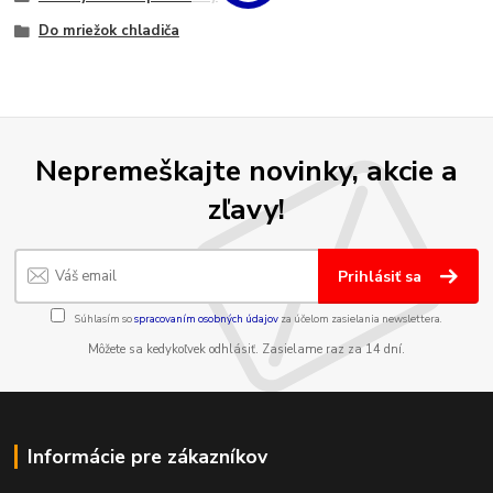
Do mriežok chladiča
Nepremeškajte novinky, akcie a
zľavy!
Prihlásiť sa
Súhlasím so
spracovaním osobných údajov
za účelom zasielania newslettera.
Môžete sa kedykoľvek odhlásiť. Zasielame raz za 14 dní.
Informácie pre zákazníkov