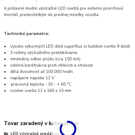
4 prídavné modré výstražné LED svetlá pre externú povrchovú
montáž, predovšetkým do prednej mriežky vozidla.
Technické parametre:
• vysoko výkonných LED diód superflux (v každom svetle 9 diód)
• 3 režimy výstražného preblikávania
• minimálny odber prúdu (cca 150 mA)
• odolná konštrukcia proti vlhkosti a otrasom
• dlhá živostnosť až 100.000 hodín
• napájacie napätie 12 V
• pracovná teplota - 30 - + 65 °C
• rozmer svetla 12 x 165 x 15 mm
Tovar zaradený v kategóriách
LED výstražné predátory