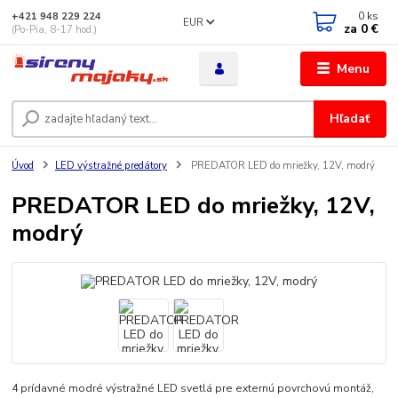
0
ks
+421 948 229 224
EUR
za
0 €
(Po-Pia, 8-17 hod.)
Menu
Hľadať
Úvod
LED výstražné predátory
PREDATOR LED do mriežky, 12V, modrý
PREDATOR LED do mriežky, 12V,
modrý
4 prídavné modré výstražné LED svetlá pre externú povrchovú montáž,