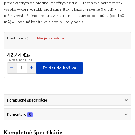
predovšetkým do prednej mriežky vozidla. Technické parametre: •
vysoko výkonných LED diód superflux (v každom svetle 9 diód) • 3
režimy výstražného preblikávania • minimálny odber prúdu (cca 150
mA) • odolná konštrukcia proti v...
celý popis
Dostupnosť
Nie je skladom
42,44 €
/
ks
34,50 €
bez DPH
Pridať do košíka
Kompletné špecifikácie
Komentáre
0
Kompletné špecifikácie