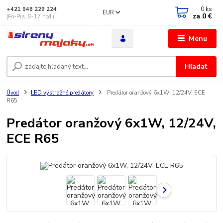
0
ks
+421 948 229 224
EUR
za
0 €
(Po-Pia, 8-17 hod.)
Menu
Hľadať
Úvod
LED výstražné predátory
Predátor oranžový 6x1W, 12/24V, ECE
R65
Predátor oranžový 6x1W, 12/24V,
ECE R65