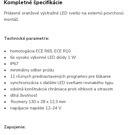
Kompletné špecifikácie
Prídavné oranžové výstražné LED svetlo na externú povrchovú
montáž.
Technické parametre:
• homologácia ECE R65, ECE R10
• 6x vysoko výkonné LED diódy 1 W
• IP67
• minimálny odber prúdu
• 11 rôznych prednastavených programov pre blikanie
• synchronizácia s ďalšími LED svetlami rovnakého typu
• odolná konštrukcia chrániaca proti vlhkosti a otrasom
• dlhá životnosť
• Rozmery 130 x 28 x 12,3 mm
• napájacie napätie 12–24 V
Zapojenie: