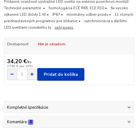
Prídavné oranžové výstražné LED svetlo na externú povrchovú montáž.
Technické parametre: • homologácia ECE R65, ECE R10 • 6x vysoko
výkonné LED diódy 1 W • IP67 • minimálny odber prúdu • 11 rôznych
prednastavených programov pre blikanie • synchronizácia s ďalšími
LED svetlami rovnakého ty...
celý popis
Dostupnosť
Nie je skladom
34,20 €
/
ks
27,80 €
bez DPH
Pridať do košíka
Kompletné špecifikácie
Komentáre
0