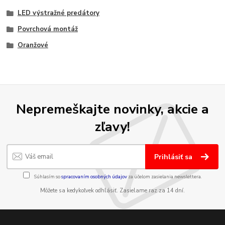
LED výstražné predátory
Povrchová montáž
Oranžové
Nepremeškajte novinky, akcie a
zľavy!
Prihlásiť sa
Súhlasím so
spracovaním osobných údajov
za účelom zasielania newslettera.
Môžete sa kedykoľvek odhlásiť. Zasielame raz za 14 dní.