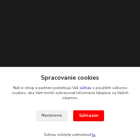
Kontakty
Spracovanie cookies
Náš e-shop a partneri potrebujú Váš
súhlas
s použitím súborov
+421 948 229 224
cookies, aby Vám mohli zobrazovať informácie týkajúce sa Vašich
záujmov.
info@g-systems.sk
Súhlasím
Nastavenia
Súhlas môžete odmietnuť
tu
.
Vytvorené na
Eshop-rychlo.sk