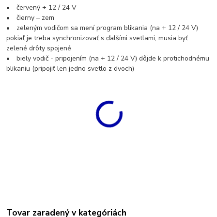
• červený + 12 / 24 V
• čierny – zem
• zeleným vodičom sa mení program blikania (na + 12 / 24 V)
pokiaľ je treba synchronizovať s ďalšími svetlami, musia byť
zelené drôty spojené
• biely vodič - pripojením (na + 12 / 24 V) dôjde k protichodnému
blikaniu (pripojiť len jedno svetlo z dvoch)
Tovar zaradený v kategóriách