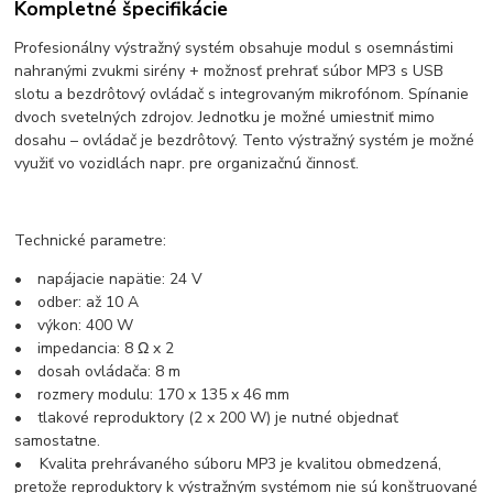
Kompletné špecifikácie
Profesionálny výstražný systém obsahuje modul s osemnástimi
nahranými zvukmi sirény + možnosť prehrať súbor MP3 s USB
slotu a bezdrôtový ovládač s integrovaným mikrofónom. Spínanie
dvoch svetelných zdrojov. Jednotku je možné umiestniť mimo
dosahu – ovládač je bezdrôtový. Tento výstražný systém je možné
využiť vo vozidlách napr. pre organizačnú činnosť.
Technické parametre:
• napájacie napätie: 24 V
• odber: až 10 A
• výkon: 400 W
• impedancia: 8 Ω x 2
• dosah ovládača: 8 m
• rozmery modulu: 170 x 135 x 46 mm
• tlakové reproduktory (2 x 200 W) je nutné objednať
samostatne.
• Kvalita prehrávaného súboru MP3 je kvalitou obmedzená,
pretože reproduktory k výstražným systémom nie sú konštruované