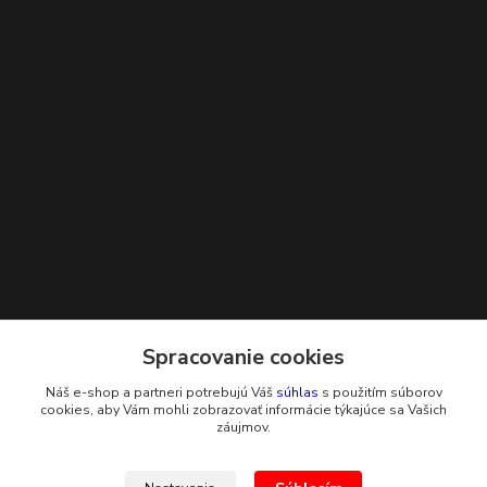
Kontakty
Spracovanie cookies
Náš e-shop a partneri potrebujú Váš
súhlas
s použitím súborov
+421 948 229 224
cookies, aby Vám mohli zobrazovať informácie týkajúce sa Vašich
záujmov.
info@g-systems.sk