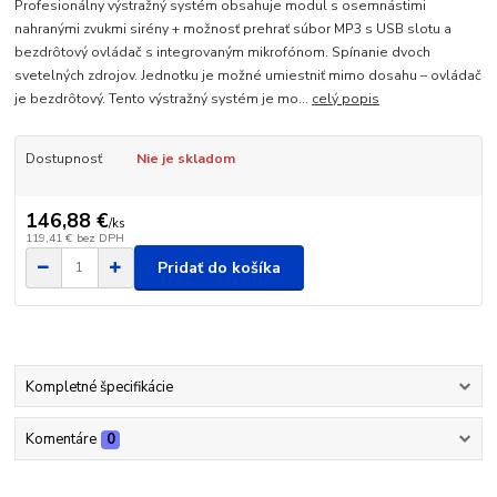
Profesionálny výstražný systém obsahuje modul s osemnástimi
nahranými zvukmi sirény + možnosť prehrať súbor MP3 s USB slotu a
bezdrôtový ovládač s integrovaným mikrofónom. Spínanie dvoch
svetelných zdrojov. Jednotku je možné umiestniť mimo dosahu – ovládač
je bezdrôtový. Tento výstražný systém je mo...
celý popis
Dostupnosť
Nie je skladom
146,88 €
/
ks
119,41 €
bez DPH
Pridať do košíka
Kompletné špecifikácie
Komentáre
0