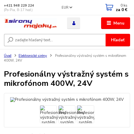
0
ks
+421 948 229 224
EUR
za
0 €
(Po-Pia, 8-17 hod.)
Menu
Hľadať
Úvod
Elektronické sirény
Profesionálny výstražný systém s mikrofónom
400W, 24V
Profesionálny výstražný systém s
mikrofónom 400W, 24V