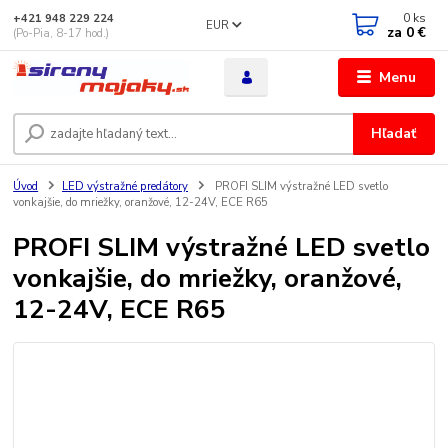
0
ks
+421 948 229 224
EUR
za
0 €
(Po-Pia, 8-17 hod.)
Menu
Hľadať
Úvod
LED výstražné predátory
PROFI SLIM výstražné LED svetlo
vonkajšie, do mriežky, oranžové, 12-24V, ECE R65
PROFI SLIM výstražné LED svetlo
vonkajšie, do mriežky, oranžové,
12-24V, ECE R65