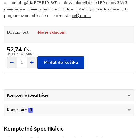
• homologácia ECE R10, R65 • 6x vysoko výkonné LED diódy 3 W 3.
generácie • minimálny odber prúdu • 19 rôznych prednastavených
programov pre blikanie • možnosť...
celý popis
Dostupnosť
Nie je skladom
52,74 €
/
ks
42,88 €
bez DPH
Pridať do košíka
Kompletné špecifikácie
Komentáre
0
Kompletné špecifikácie