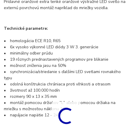
Prídavné oranžové extra tenké oranžové výstražné LED svetlo na
externú povrchovú montáž napríklad do mriežky vozidla.
Technické parametre:
• homologácia ECE R10, R65
• 6x vysoko výkonné LED diódy 3 W 3. generácie
• minimálny odber prúdu
• 19 rôznych prednastavených programov pre blikanie
• možnosť zníženia jasu na 50%
• synchronizácia/striedanie s ďalšími LED svetlami rovnakého
typu
• odolná konštrukcia chrániaca proti vlhkosti a otrasom
• životnosť až 100.000 hodín
• rozmery 90 x 13 x 35 mm
• montáž pomocou držiakov "L" alebo pomocou držiaka na
mriežku s možnosťou náklonu 10°
• napájacie napätie 12 - 24 V