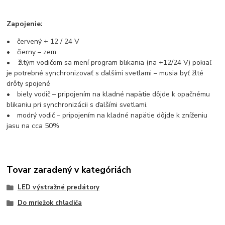
Zapojenie:
• červený + 12 / 24 V
• čierny – zem
• žltým vodičom sa mení program blikania (na +12/24 V) pokiaľ
je potrebné synchronizovať s ďalšími svetlami – musia byť žlté
drôty spojené
• biely vodič – pripojením na kladné napätie dôjde k opačnému
blikaniu pri synchronizácii s ďalšími svetlami.
• modrý vodič – pripojením na kladné napätie dôjde k zníženiu
jasu na cca 50%
Tovar zaradený v kategóriách
LED výstražné predátory
Do mriežok chladiča