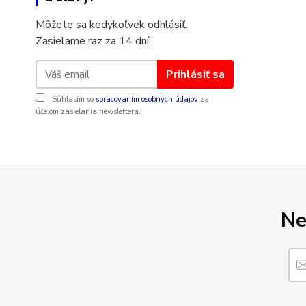
Môžete sa kedykoľvek odhlásiť.
Zasielame raz za 14 dní.
Prihlásiť sa
Súhlasím so
spracovaním osobných údajov
za
účelom zasielania newslettera.
Ne