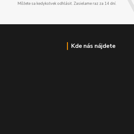
Môžete sa kedykoľvek odhlásiť. Zasielame raz za 14 dní.
Kde nás nájdete