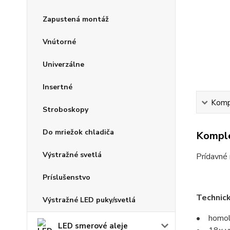
Zapustená montáž
Vnútorné
Univerzálne
Insertné
Kompl
Stroboskopy
Do mriežok chladiča
Komple
Výstražné svetlá
Prídavné
Príslušenstvo
Technic
Výstražné LED puky/svetlá
• homol
LED smerové aleje