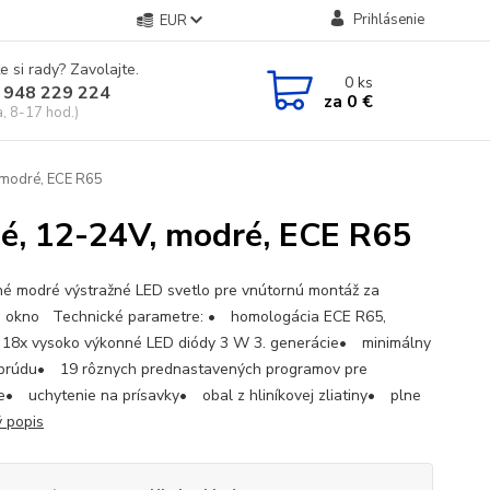
Prihlásenie
EUR
e si rady? Zavolajte.
0
ks
 948 229 224
za
0 €
a, 8-17 hod.)
 modré, ECE R65
é, 12-24V, modré, ECE R65
né modré výstražné LED svetlo pre vnútornú montáž za
 okno Technické parametre: • homologácia ECE R65,
8x vysoko výkonné LED diódy 3 W 3. generácie• minimálny
prúdu• 19 rôznych prednastavených programov pre
ie• uchytenie na prísavky• obal z hliníkovej zliatiny• plne
ý popis