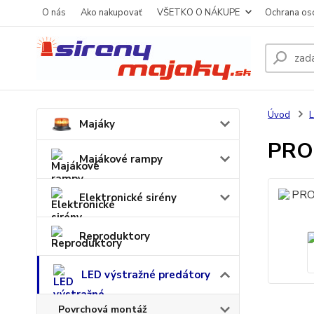
O nás
Ako nakupovať
VŠETKO O NÁKUPE
Ochrana os
Úvod
L
Majáky
PROF
Majákové rampy
Elektronické sirény
Reproduktory
LED výstražné predátory
Povrchová montáž