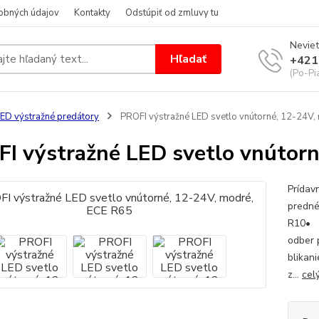
obných údajov
Kontakty
Odstúpiť od zmluvy tu
Neviet
Hľadať
+421
(Po-Pi
ED výstražné predátory
PROFI výstražné LED svetlo vnútorné, 12-24V,
I výstražné LED svetlo vnútorn
Prídav
predné
R10• 1
odber 
blikan
z...
cel