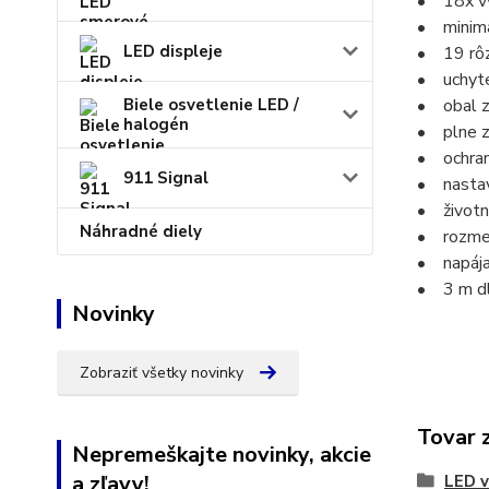
• 18x vy
• minimá
LED displeje
• 19 rôz
• uchyte
Biele osvetlenie LED /
• obal z 
halogén
• plne za
• ochrann
911 Signal
• nastavi
• životn
Náhradné diely
• rozme
• napája
• 3 m dl
Novinky
Zobraziť všetky novinky
Tovar 
Nepremeškajte novinky, akcie
a zľavy!
LED v