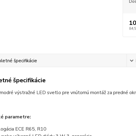
Dos
10
84,
etné špecifikácie
tné špecifikácie
 modré výstražné LED svetlo pre vnútornú montáž za predné ok
ké parametre:
ogácia ECE R65, R10