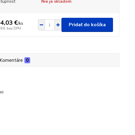
tupnosť
Nie je skladom
4,03 €
/
ks
Pridať do košíka
58 €
bez DPH
Komentáre
0
no