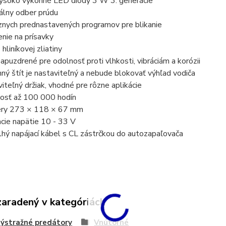
soko výkonné LED diódy 3 W 3. generácie
lny odber prúdu
nych prednastavených programov pre blikanie
nie na prísavky
hliníkovej zliatiny
puzdrené pre odolnosť proti vlhkosti, vibráciám a korózii
ý štít je nastaviteľný a nebude blokovať výhľad vodiča
teľný držiak, vhodné pre rôzne aplikácie
osť až 100 000 hodín
ry 273 × 118 × 67 mm
cie napätie 10 - 33 V
hý napájací kábel s CL zástrčkou do autozapaľovača
zaradený v kategóriách
ýstražné predátory
Vnútorné