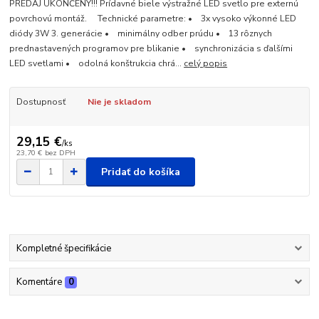
PREDAJ UKONČENÝ!!! Prídavné biele výstražné LED svetlo pre externú
povrchovú montáž. Technické parametre: • 3x vysoko výkonné LED
diódy 3W 3. generácie • minimálny odber prúdu • 13 rôznych
prednastavených programov pre blikanie • synchronizácia s ďalšími
LED svetlami • odolná konštrukcia chrá...
celý popis
Dostupnosť
Nie je skladom
29,15 €
/
ks
23,70 €
bez DPH
Pridať do košíka
Kompletné špecifikácie
Komentáre
0