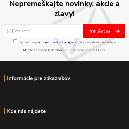
Nepremeškajte novinky, akcie a
zľavy!
Prihlásiť sa
Súhlasím so
spracovaním osobných údajov
za účelom zasielania newslettera.
Môžete sa kedykoľvek odhlásiť. Zasielame raz za 14 dní.
Informácie pre zákazníkov
Kde nás nájdete