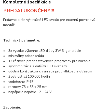
Kompletné špecifikácie
PREDAJ UKONČENÝ!!!
Prídavné biele výstražné LED svetlo pre externú povrchovú
montáž.
Technické parametre:
• 3x vysoko výkonné LED diódy 3W 3. generácie
• minimálny odber prúdu
• 13 rôznych prednastavených programov pre blikanie
• synchronizácia s ďalšími LED svetlami
• odolná konštrukcia chrániaca proti vlhkosti a otrasom
• životnosť až 100.000 hodín
• vodotesné IP 67
• rozmery 73 x 55 x 25 mm
• napájacie napätie 12 - 24 V
Zapojenie: