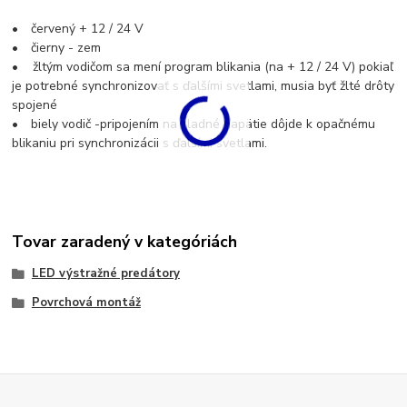
• červený + 12 / 24 V
• čierny - zem
• žltým vodičom sa mení program blikania (na + 12 / 24 V) pokiaľ
je potrebné synchronizovať s ďalšími svetlami, musia byť žlté drôty
spojené
• biely vodič -pripojením na kladné napätie dôjde k opačnému
blikaniu pri synchronizácii s ďalšími svetlami.
Tovar zaradený v kategóriách
LED výstražné predátory
Povrchová montáž