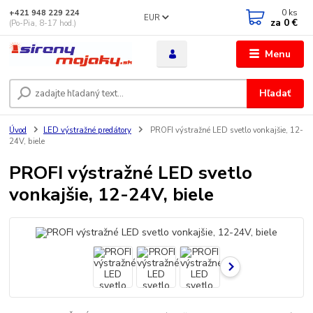
0
ks
+421 948 229 224
EUR
za
0 €
(Po-Pia, 8-17 hod.)
Menu
Hľadať
Úvod
LED výstražné predátory
PROFI výstražné LED svetlo vonkajšie, 12-
24V, biele
PROFI výstražné LED svetlo
vonkajšie, 12-24V, biele