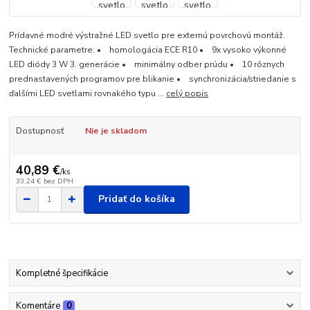
Prídavné modré výstražné LED svetlo pre externú povrchovú montáž.
Technické parametre: • homologácia ECE R10 • 9x vysoko výkonné
LED diódy 3 W 3. generácie • minimálny odber prúdu • 10 rôznych
prednastavených programov pre blikanie • synchronizácia/striedanie s
ďalšími LED svetlami rovnakého typu ...
celý popis
Dostupnosť
Nie je skladom
40,89 €
/
ks
33,24 €
bez DPH
Pridať do košíka
Kompletné špecifikácie
Komentáre
0