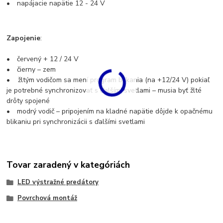
• napájacie napätie 12 - 24 V
Zapojenie
:
• červený + 12 / 24 V
• čierny – zem
• žltým vodičom sa mení program blikania (na +12/24 V) pokiaľ
je potrebné synchronizovať s ďalšími svetlami – musia byť žlté
drôty spojené
• modrý vodič – pripojením na kladné napätie dôjde k opačnému
blikaniu pri synchronizácii s ďalšími svetlami
Tovar zaradený v kategóriách
LED výstražné predátory
Povrchová montáž