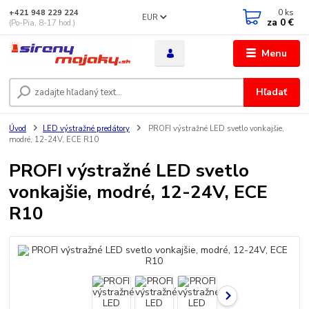
0
ks
+421 948 229 224
EUR
za
0 €
(Po-Pia, 8-17 hod.)
Menu
Hľadať
Úvod
LED výstražné predátory
PROFI výstražné LED svetlo vonkajšie,
modré, 12-24V, ECE R10
PROFI výstražné LED svetlo
vonkajšie, modré, 12-24V, ECE
R10