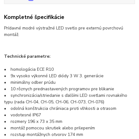
Kompletné špecifikácie
Prídavné modré výstražné LED svetlo pre externú povrchovú
montáž.
Technické parametre:
• homologácia ECE R10
• 9x vysoko výkonné LED diódy 3 W 3. generácie
• minimálny odber prúdu
• 10 rôznych prednastavených programov pre blikanie
• synchronizácia/striedanie s ďalšími LED svetlami rovnakého
typu (rada CH-04, CH-05, CH-06, CH-073, CH-076)
• odolná konštrukcia chrániaca proti vlhkosti a otrasom
• vodotesné IP67
• rozmery 196 x 73 x 35 mm
• montáž pomocou skrutiek alebo prilepením
• rozstup montážnych otvorov 174 mm