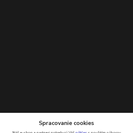
Kontakty
Spracovanie cookies
Náš e-shop a partneri potrebujú Váš
súhlas
s použitím súborov