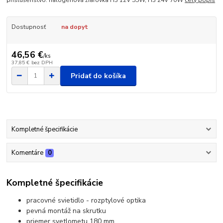
príslušenstvo: halogénová žiarovka H3 12V 55W, H3 24V 70W
celý popis
Dostupnosť
na dopyt
46,56 €
/
ks
37,85 €
bez DPH
Pridať do košíka
Kompletné špecifikácie
Komentáre
0
Kompletné špecifikácie
pracovné svietidlo - rozptylové optika
pevná montáž na skrutku
priemer svetlometu 180 mm