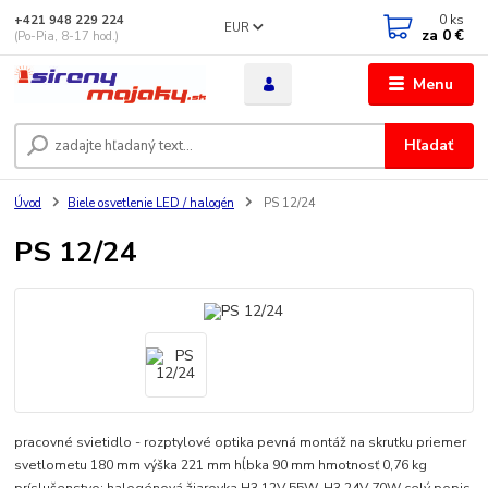
0
ks
+421 948 229 224
EUR
za
0 €
(Po-Pia, 8-17 hod.)
Menu
Hľadať
Úvod
Biele osvetlenie LED / halogén
PS 12/24
PS 12/24
pracovné svietidlo - rozptylové optika pevná montáž na skrutku priemer
svetlometu 180 mm výška 221 mm hĺbka 90 mm hmotnosť 0,76 kg