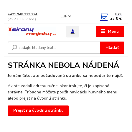
0
ks
+421 948 229 224
EUR
za
0 €
(Po-Pia, 8-17 hod.)
Menu
Hľadať
STRÁNKA NEBOLA NÁJDENÁ
Je nám ľúto, ale požadovanú stránku sa nepodarilo nájsť.
Ak ste zadali adresu ručne, skontrolujte, či je zapísaná
správne. Prípadne môžete použiť navigáciu hlavného menu
alebo prejsť na úvodnú stránku.
Prejsť na úvodnú stránku