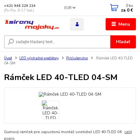
0
ks
+421 948 229 224
EUR
za
0 €
(Po-Pia, 8-17 hod.)
Menu
Hľadať
Úvod
LED výstražné predátory
Príslušenstvo
Rámček LED 40-TLED
04-SM
Rámček LED 40-TLED 04-SM
Gumový rámček pre zapustenú montáž svietidiel LED 40-TLED 04
celý
popis