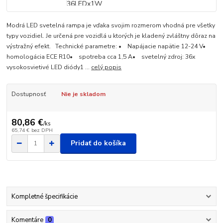
Modrá LED svetelná rampa je vďaka svojim rozmerom vhodná pre všetky
typy vozidiel. Je určená pre vozidlá u ktorých je kladený zvláštny dôraz na
výstražný efekt. Technické parametre: • Napájacie napätie 12-24 V•
homologácia ECE R10• spotreba cca 1,5 A• svetelný zdroj: 36x
vysokosvietivé LED diódy1 ...
celý popis
Dostupnosť
Nie je skladom
80,86 €
/
ks
65,74 €
bez DPH
Pridať do košíka
Kompletné špecifikácie
Komentáre
0