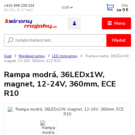
0
ks
+421 948 229 224
EUR
za
0 €
(Po-Pia, 8-17 hod.)
Menu
Hľadať
Úvod
Majákové rampy
LED minirampy
Rampa modrá, 36LEDx1W,
magnet, 12-24V, 360mm, ECE R10
Rampa modrá, 36LEDx1W,
magnet, 12-24V, 360mm, ECE
R10