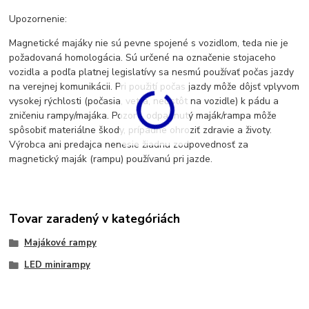
Upozornenie:
Magnetické majáky nie sú pevne spojené s vozidlom, teda nie je
požadovaná homologácia. Sú určené na označenie stojaceho
vozidla a podľa platnej legislatívy sa nesmú používať počas jazdy
na verejnej komunikácii. Pri použití počas jazdy môže dôjsť vplyvom
vysokej rýchlosti (počasia, vetra, nečistôt na vozidle) k pádu a
zničeniu rampy/majáka. Pozor - odpadnutý maják/rampa môže
spôsobiť materiálne škody, prípadne ohroziť zdravie a životy.
Výrobca ani predajca nenesie žiadnu zodpovednosť za
magnetický maják (rampu) používanú pri jazde.
Tovar zaradený v kategóriách
Majákové rampy
LED minirampy