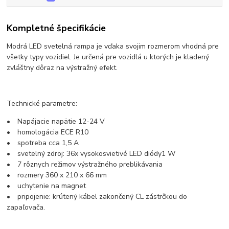
Kompletné špecifikácie
Modrá LED svetelná rampa je vďaka svojim rozmerom vhodná pre
všetky typy vozidiel. Je určená pre vozidlá u ktorých je kladený
zvláštny dôraz na výstražný efekt.
Technické parametre:
• Napájacie napätie 12-24 V
• homologácia ECE R10
• spotreba cca 1,5 A
• svetelný zdroj: 36x vysokosvietivé LED diódy1 W
• 7 rôznych režimov výstražného preblikávania
• rozmery 360 x 210 x 66 mm
• uchytenie na magnet
• pripojenie: krútený kábel zakončený CL zástrčkou do
zapaľovača.