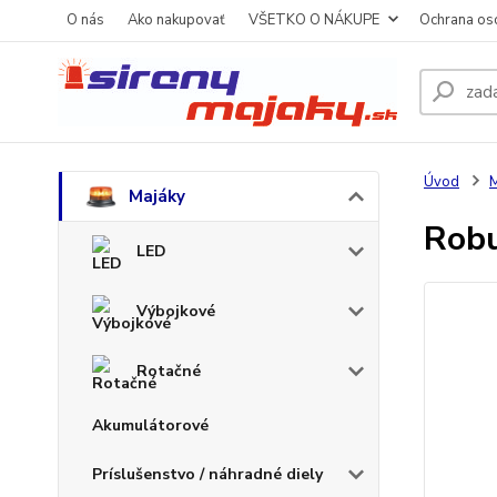
O nás
Ako nakupovať
VŠETKO O NÁKUPE
Ochrana os
Úvod
M
Majáky
Robu
LED
Výbojkové
Rotačné
Akumulátorové
Príslušenstvo / náhradné diely