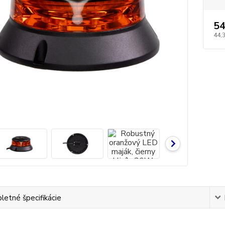
54
44,
etné špecifikácie