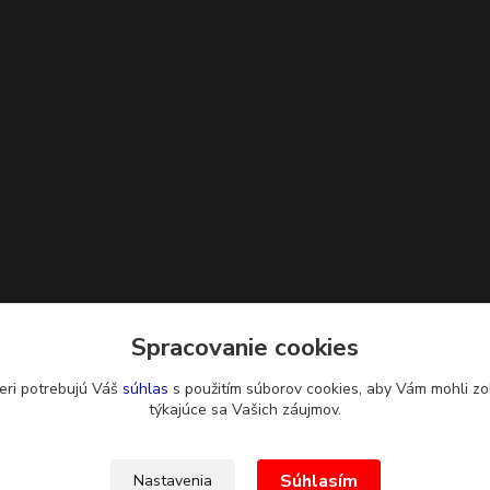
Spracovanie cookies
eri potrebujú Váš
súhlas
s použitím súborov cookies, aby Vám mohli zo
týkajúce sa Vašich záujmov.
Súhlasím
Nastavenia