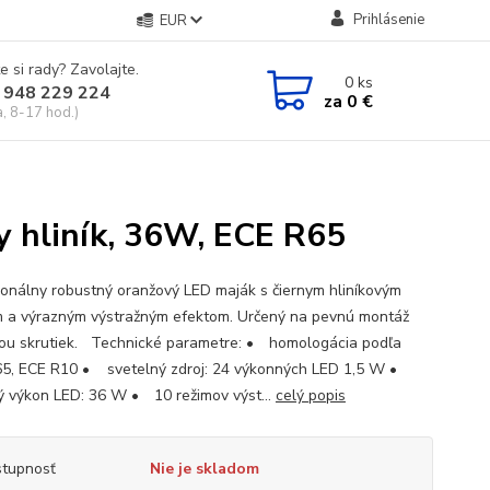
Prihlásenie
EUR
e si rady? Zavolajte.
0
ks
 948 229 224
za
0 €
a, 8-17 hod.)
y hliník, 36W, ECE R65
ionálny robustný oranžový LED maják s čiernym hliníkovým
 a výrazným výstražným efektom. Určený na pevnú montáž
u skrutiek. Technické parametre: • homologácia podľa
5, ECE R10 • svetelný zdroj: 24 výkonných LED 1,5 W •
ý výkon LED: 36 W • 10 režimov výst...
celý popis
tupnosť
Nie je skladom