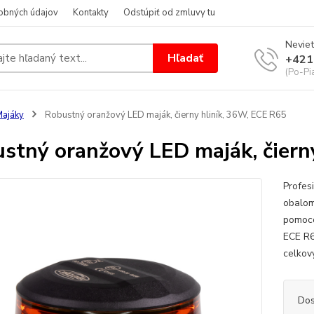
obných údajov
Kontakty
Odstúpiť od zmluvy tu
Neviet
Hľadať
+421
(Po-Pi
ajáky
Robustný oranžový LED maják, čierny hliník, 36W, ECE R65
stný oranžový LED maják, čiern
Profes
obalom
pomoco
ECE R6
celkov
Dos