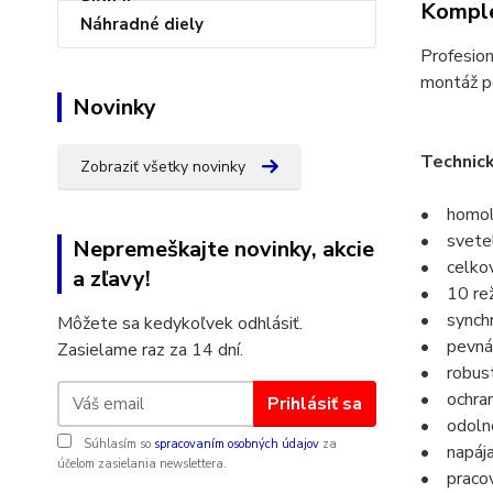
Komple
Náhradné diely
Profesio
montáž p
Novinky
Technic
Zobraziť všetky novinky
• homolo
• svetel
Nepremeškajte novinky, akcie
• celko
a zľavy!
• 10 rež
• synchro
Môžete sa kedykoľvek odhlásiť.
• pevná 
Zasielame raz za 14 dní.
• robust
• ochran
Prihlásiť sa
• odolno
Súhlasím so
spracovaním osobných údajov
za
• napája
účelom zasielania newslettera.
• pracov