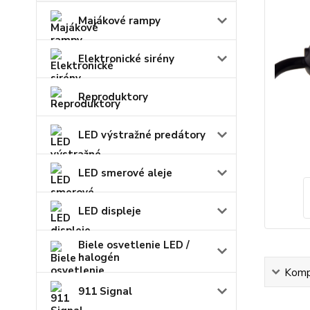
Majákové rampy
Elektronické sirény
Reproduktory
LED výstražné predátory
LED smerové aleje
LED displeje
Biele osvetlenie LED /
halogén
Kompl
911 Signal