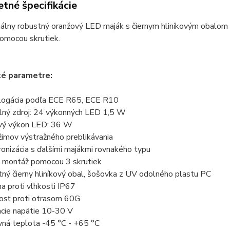
tné špecifikácie
nálny robustný oranžový LED maják s čiernym hliníkovým obalom
omocou skrutiek.
ké parametre:
gácia podľa ECE R65, ECE R10
ný zdroj: 24 výkonných LED 1,5 W
vý výkon LED: 36 W
imov výstražného preblikávania
nizácia s ďalšími majákmi rovnakého typu
montáž pomocou 3 skrutiek
ný čierny hliníkový obal, šošovka z UV odolného plastu PC
a proti vlhkosti IP67
sť proti otrasom 60G
cie napätie 10-30 V
ná teplota -45 °C - +65 °C