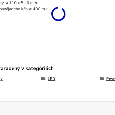
y: ø 110 x 54,6 mm
napájacieho kábla: 400 mm
zaradený v kategóriách
ky
LED
Pev