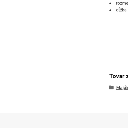
• rozmer
• dĺžka 
Tovar 
Majá