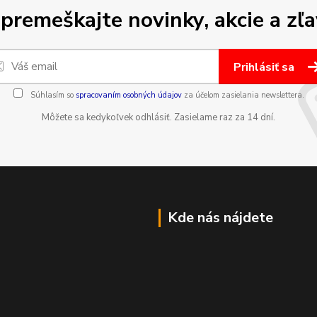
premeškajte novinky, akcie a zľa
Prihlásiť sa
Súhlasím so
spracovaním osobných údajov
za účelom zasielania newslettera.
Môžete sa kedykoľvek odhlásiť. Zasielame raz za 14 dní.
Kde nás nájdete