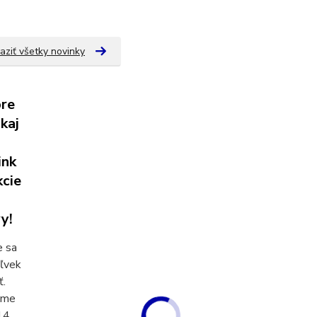
aziť všetky novinky
re
kaj
ink
kcie
y!
 sa
ľvek
ť.
ame
14