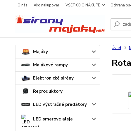
O nás
Ako nakupovať
VŠETKO O NÁKUPE
Ochrana os
Úvod
N
Majáky
Rota
Majákové rampy
Elektronické sirény
Reproduktory
LED výstražné predátory
LED smerové aleje