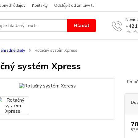
obných údajov
Kontakty
Odstúpiť od zmluvy tu
Neviet
Hľadať
+421
(Po-Pi
áhradné diely
Rotačný systém Xpress
čný systém Xpress
Rotač
Dos
70
57,