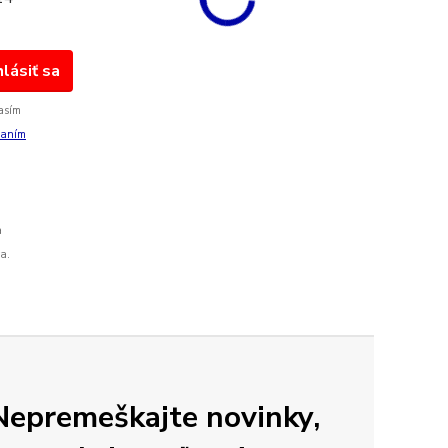
hlásiť sa
asím
vaním
a
a.
Nepremeškajte novinky,