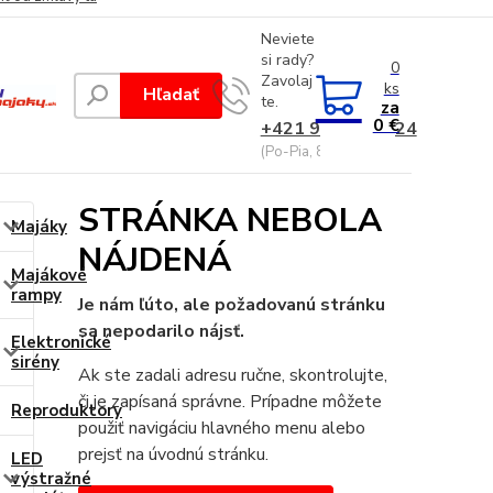
Neviete
si rady?
0
Zavolaj
ks
Hľadať
te.
za
0 €
+421 948 229 224
(Po-Pia, 8-17 hod.)
STRÁNKA NEBOLA
Majáky
NÁJDENÁ
Majákové
rampy
Je nám ľúto, ale požadovanú stránku
sa nepodarilo nájsť.
Elektronické
sirény
Ak ste zadali adresu ručne, skontrolujte,
či je zapísaná správne. Prípadne môžete
Reproduktory
použiť navigáciu hlavného menu alebo
prejsť na úvodnú stránku.
LED
výstražné