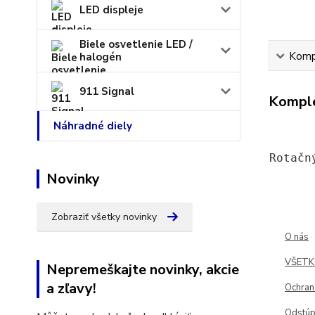
LED displeje
Biele osvetlenie LED /
Kompl
halogén
911 Signal
Komple
Náhradné diely
Rotačn
Novinky
Zobraziť všetky novinky
O nás
VŠETK
Nepremeškajte novinky, akcie
a zľavy!
Ochran
Odstúp