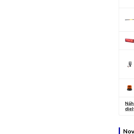
Náh
diel
Nov