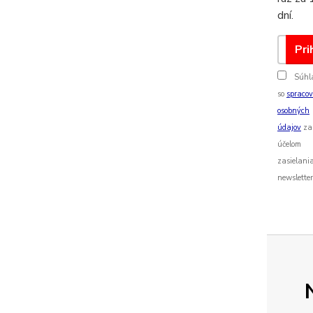
dní.
Pri
Súhl
so
spraco
osobných
údajov
za
účelom
zasielani
newsletter