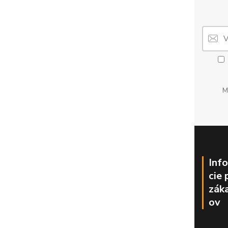
M
Inf
cie 
zák
ov