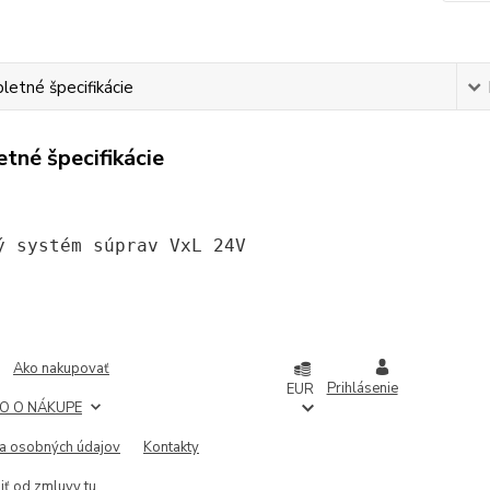
etné špecifikácie
tné špecifikácie
ý systém súprav VxL 24V
Ako nakupovať
Prihlásenie
EUR
O O NÁKUPE
a osobných údajov
Kontakty
iť od zmluvy tu