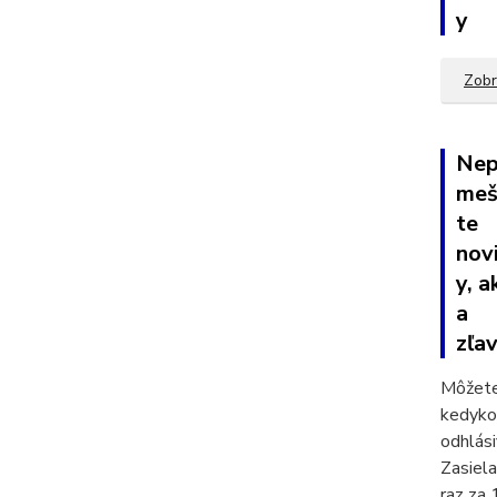
y
Zobr
Nep
meš
te
nov
y, a
a
zľav
Môžete
kedyko
odhlási
Zasiel
raz za 