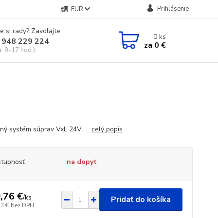
Prihlásenie
EUR
e si rady? Zavolajte.
0
ks
 948 229 224
za
0 €
a, 8-17 hod.)
ný systém súprav VxL 24V
celý popis
tupnosť
na dopyt
,76 €
/
ks
Pridať do košíka
53 €
bez DPH