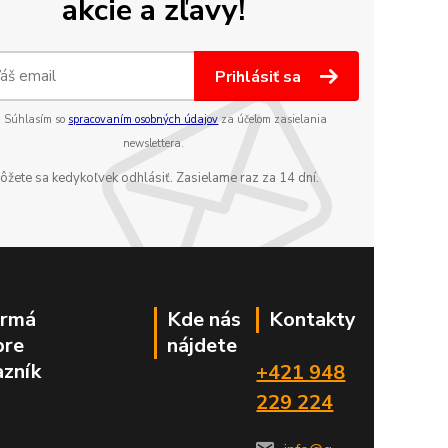
akcie a zľavy!
Prihlásiť sa
Súhlasím so
spracovaním osobných údajov
za účelom zasielania
newslettera.
ôžete sa kedykoľvek odhlásiť. Zasielame raz za 14 dní.
ormá
Kde nás
Kontakty
pre
nájdete
azník
+421 948
229 224