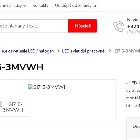
obných údajov
Kontakty
Odstúpiť od zmluvy tu
Neviet
Hľadať
+421
(Po-Pi
iele osvetlenie LED / halogén
LED svietidlá pracovné
SI7 5-3MVW
 5-3MVWH
- LED 
svietiv
montáž
h) 23
Dos