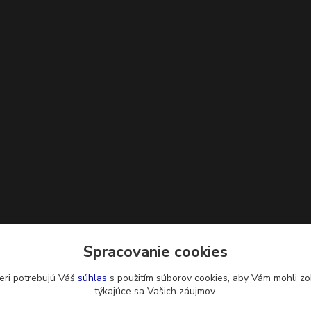
Spracovanie cookies
eri potrebujú Váš
súhlas
s použitím súborov cookies, aby Vám mohli zo
týkajúce sa Vašich záujmov.