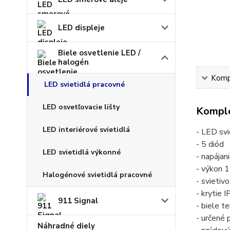
LED displeje
Biele osvetlenie LED /
halogén
Kompl
LED svietidlá pracovné
LED osvetľovacie lišty
Komple
LED interiérové svietidlá
- LED svi
- 5 diód
LED svietidlá výkonné
- napája
- výkon
Halogénové svietidlá pracovné
- svietiv
- krytie 
911 Signal
- biele te
- určené
Náhradné diely