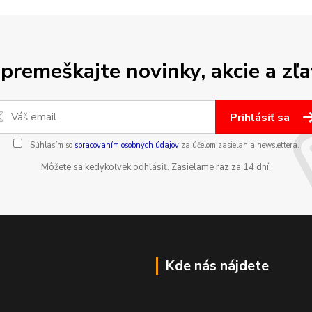
premeškajte novinky, akcie a zľa
Prihlásiť sa
Súhlasím so
spracovaním osobných údajov
za účelom zasielania newslettera.
Môžete sa kedykoľvek odhlásiť. Zasielame raz za 14 dní.
Kde nás nájdete