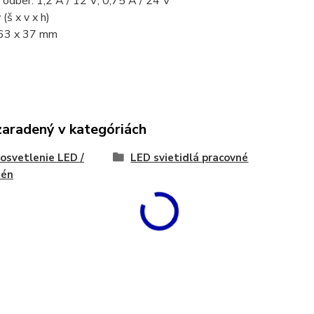
 odber: 1,2 A / 12 V; 0,75 A / 24 V
(š x v x h)
3 x 37 mm
zaradený v kategóriách
 osvetlenie LED /
LED svietidlá pracovné
gén