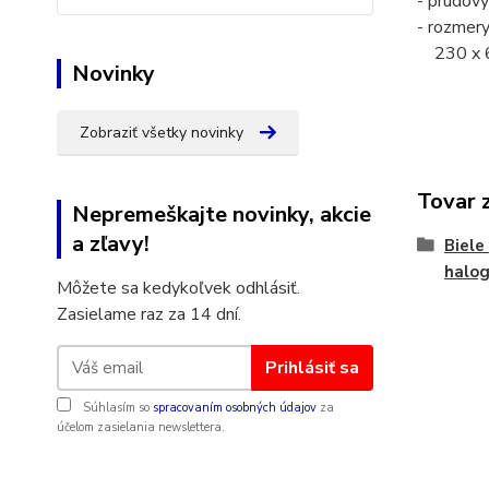
- prúdový
- rozmery 
230 x 6
Novinky
Zobraziť všetky novinky
Tovar 
Nepremeškajte novinky, akcie
a zľavy!
Biele
halo
Môžete sa kedykoľvek odhlásiť.
Zasielame raz za 14 dní.
Prihlásiť sa
Súhlasím so
spracovaním osobných údajov
za
účelom zasielania newslettera.