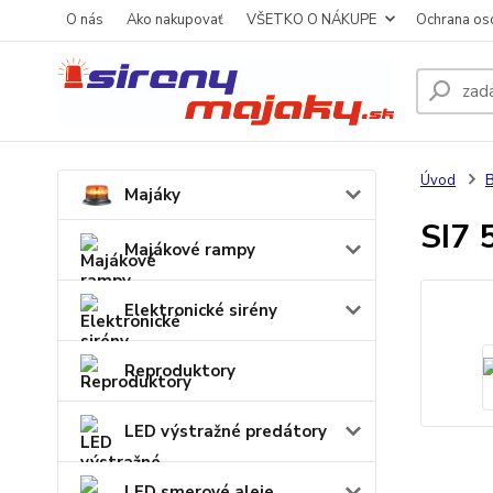
O nás
Ako nakupovať
VŠETKO O NÁKUPE
Ochrana os
Úvod
B
Majáky
SI7
Majákové rampy
Elektronické sirény
Reproduktory
LED výstražné predátory
LED smerové aleje