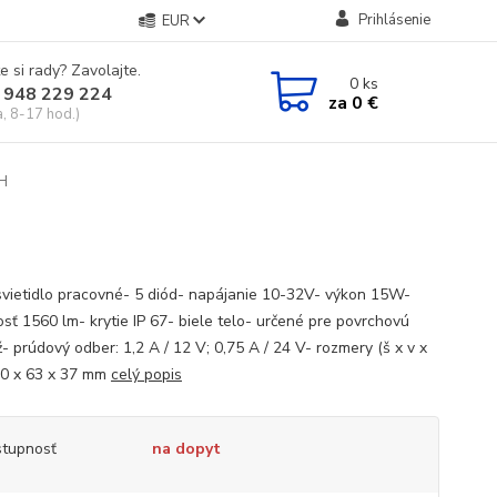
Prihlásenie
EUR
e si rady? Zavolajte.
0
ks
 948 229 224
za
0 €
a, 8-17 hod.)
H
svietidlo pracovné- 5 diód- napájanie 10-32V- výkon 15W-
osť 1560 lm- krytie IP 67- biele telo- určené pre povrchovú
- prúdový odber: 1,2 A / 12 V; 0,75 A / 24 V- rozmery (š x v x
0 x 63 x 37 mm
celý popis
tupnosť
na dopyt