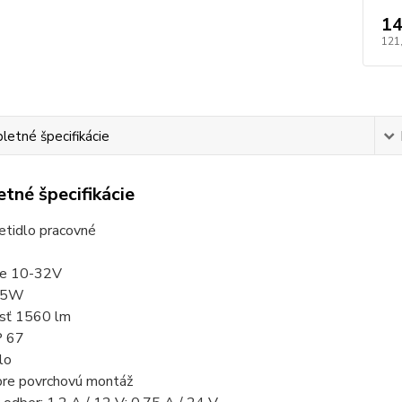
14
121
etné špecifikácie
tné špecifikácie
etidlo pracovné
nie 10-32V
 15W
osť 1560 lm
IP 67
lo
 pre povrchovú montáž