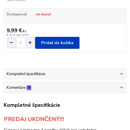
Dostupnosť
na dopyt
9,99 €
/
ks
8,12 €
bez DPH
Pridať do košíka
Kompletné špecifikácie
Komentáre
0
Kompletné špecifikácie
PREDAJ UKONČENÝ!!!
Súprava istenia pre 4 poistky, držiak pre uchytenie