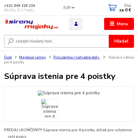
0
ks
+421 948 229 224
EUR
za
0 €
(Po-Pia, 8-17 hod.)
Menu
Hľadať
Úvod
Majákové rampy
Príslušentvo / náhradné diely
Súprava istenia
pre 4 poistky
Súprava istenia pre 4 poistky
PREDAJ UKONČENÝ!!! Súprava istenia pre 4 poistky, držiak pre uchytenie
celý popis