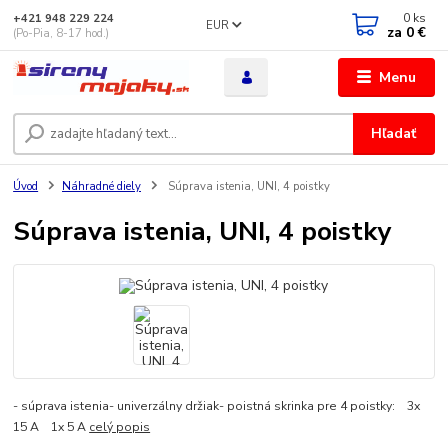
0
ks
+421 948 229 224
EUR
za
0 €
(Po-Pia, 8-17 hod.)
Menu
Hľadať
Úvod
Náhradné diely
Súprava istenia, UNI, 4 poistky
Súprava istenia, UNI, 4 poistky
- súprava istenia- univerzálny držiak- poistná skrinka pre 4 poistky: 3x
15 A 1x 5 A
celý popis