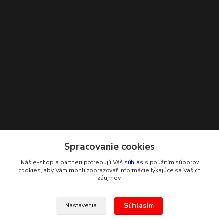
Kontakty
Spracovanie cookies
Náš e-shop a partneri potrebujú Váš
súhlas
s použitím súborov
+421 948 229 224
cookies, aby Vám mohli zobrazovať informácie týkajúce sa Vašich
záujmov.
info@g-systems.sk
Súhlasím
Nastavenia