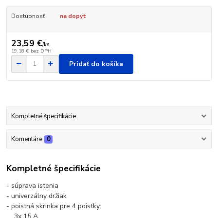
Dostupnosť
na dopyt
23,59 €
/
ks
19,18 €
bez DPH
Pridať do košíka
Kompletné špecifikácie
Komentáre
0
Kompletné špecifikácie
- súprava istenia
- univerzálny držiak
- poistná skrinka pre 4 poistky:
3x 15 A