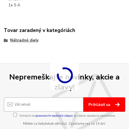
1x 5 A
Tovar zaradený v kategóriách
Náhradné diely
Nepremeškajte novinky, akcie a
zľavy!
Prihlásiť sa
Súhlasím so
spracovaním osobných údajov
za účelom zasielania newslettera.
Môžete sa kedykoľvek odhlásiť. Zasielame raz za 14 dní.