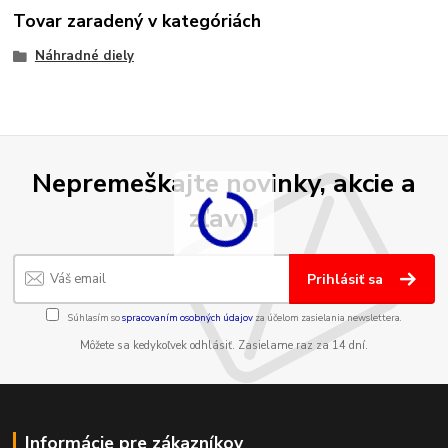
Tovar zaradený v kategóriách
Náhradné diely
Nepremeškajte novinky, akcie a
zľavy!
Prihlásiť sa
Súhlasím so
spracovaním osobných údajov
za účelom zasielania newslettera.
Môžete sa kedykoľvek odhlásiť. Zasielame raz za 14 dní.
Informácie pre zákazníkov