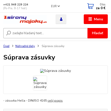
0
ks
+421 948 229 224
EUR
za
0 €
(Po-Pia, 8-17 hod.)
Menu
Hľadať
Úvod
Náhradné diely
Súprava zásuvky
Súprava zásuvky
- zásuvka Hella - DIN/ISO 4165
celý popis