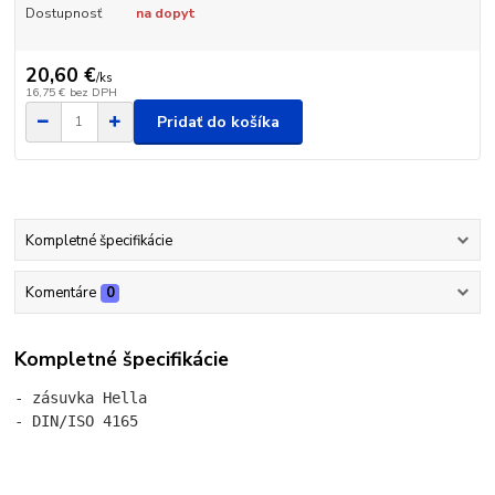
Dostupnosť
na dopyt
20,60 €
/
ks
16,75 €
bez DPH
Pridať do košíka
Kompletné špecifikácie
Komentáre
0
Kompletné špecifikácie
- zásuvka Hella

- DIN/ISO 4165