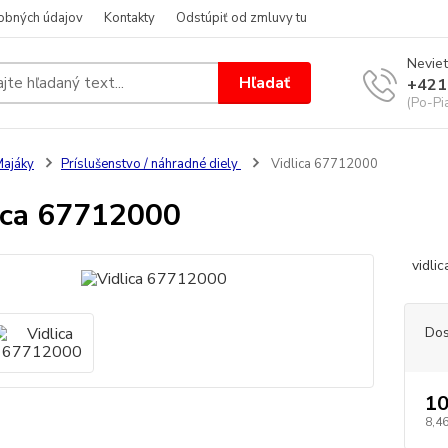
obných údajov
Kontakty
Odstúpiť od zmluvy tu
Neviet
Hľadať
+421
(Po-Pi
ajáky
Príslušenstvo / náhradné diely
Vidlica 67712000
ica 67712000
vidli
Dos
10
8,46