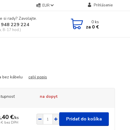
Prihlásenie
EUR
e si rady? Zavolajte.
0
ks
 948 229 224
za
0 €
a, 8-17 hod.)
ca bez kábelu
celý popis
tupnosť
na dopyt
,40 €
/
ks
Pridať do košíka
 €
bez DPH