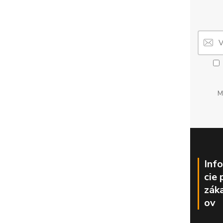
M
Inf
cie 
zák
ov