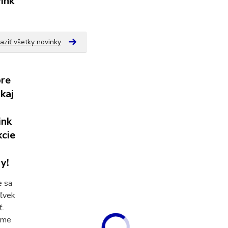
ink
aziť všetky novinky
re
kaj
ink
kcie
y!
 sa
ľvek
ť.
ame