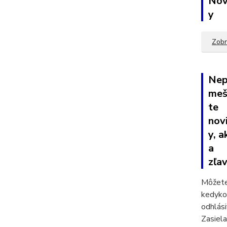
Nov
y
Zobr
Nep
meš
te
nov
y, a
a
zľav
Môžete
kedyko
odhlási
Zasiel