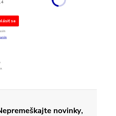
14
hlásiť sa
asím
vaním
a
a.
Nepremeškajte novinky,