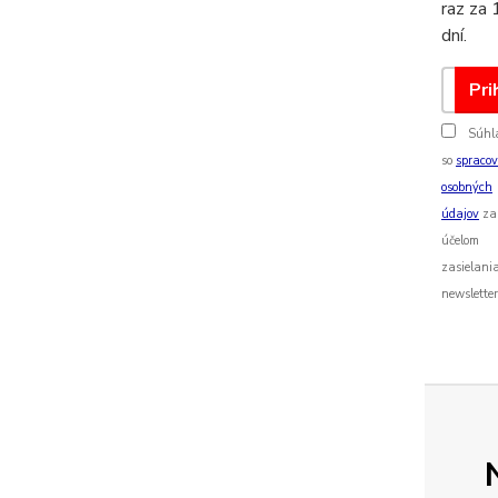
raz za 
dní.
Pri
Súhl
so
spraco
osobných
údajov
za
účelom
zasielani
newsletter