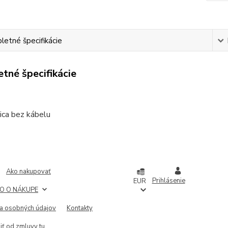
etné špecifikácie
tné špecifikácie
lica bez kábelu
Ako nakupovať
Prihlásenie
EUR
O O NÁKUPE
a osobných údajov
Kontakty
iť od zmluvy tu