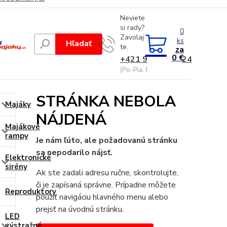
Neviete
si rady?
0
Zavolaj
ks
Hľadať
te.
za
0 €
+421 948 229 224
(Po-Pia, 8-17 hod.)
STRÁNKA NEBOLA
Majáky
NÁJDENÁ
Majákové
rampy
Je nám ľúto, ale požadovanú stránku
sa nepodarilo nájsť.
Elektronické
sirény
Ak ste zadali adresu ručne, skontrolujte,
či je zapísaná správne. Prípadne môžete
Reproduktory
použiť navigáciu hlavného menu alebo
prejsť na úvodnú stránku.
LED
výstražné