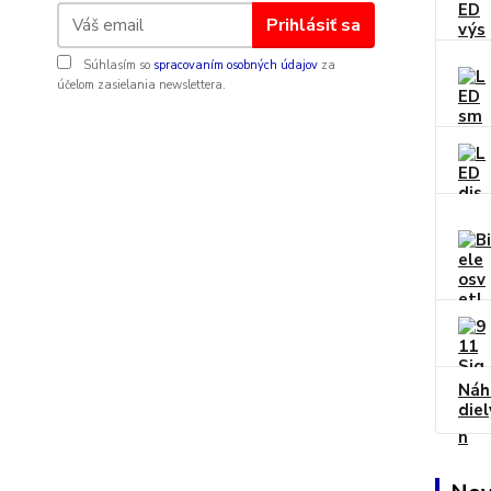
Prihlásiť sa
Súhlasím so
spracovaním osobných údajov
za
účelom zasielania newslettera.
Náh
diel