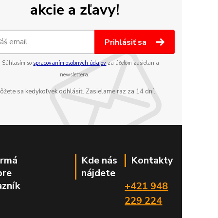
akcie a zľavy!
Prihlásiť sa
Súhlasím so
spracovaním osobných údajov
za účelom zasielania
newslettera.
ôžete sa kedykoľvek odhlásiť. Zasielame raz za 14 dní.
ormá
Kde nás
Kontakty
pre
nájdete
azník
+421 948
229 224