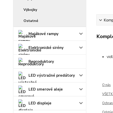
Výbojky
Kompl
Ostatné
Majákové rampy
Komple
Elektronické sirény
vid
Reproduktory
LED výstražné predátory
O nás
LED smerové aleje
VŠETK
LED displeje
Ochran
Odstúp