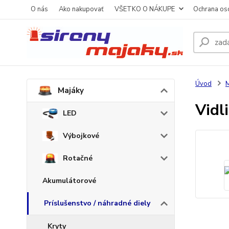
O nás
Ako nakupovať
VŠETKO O NÁKUPE
Ochrana os
Úvod
M
Majáky
Vidl
LED
Výbojkové
Rotačné
Akumulátorové
Príslušenstvo / náhradné diely
Kryty