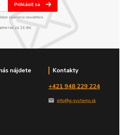
Prihlásiť sa
elom zasielania newslettera.
ame raz za 14 dní.
nás nájdete
Kontakty
+421 948 229 224
info@g-systems.sk