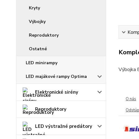
Kryty
Výbojky
Kompl
Reproduktory
Ostatné
Komple
LED minirampy
Výbojka 
LED majákové rampy Optima
Elektronické sirény
O nás
Reproduktory
Odstúp
LED výstražné predátory