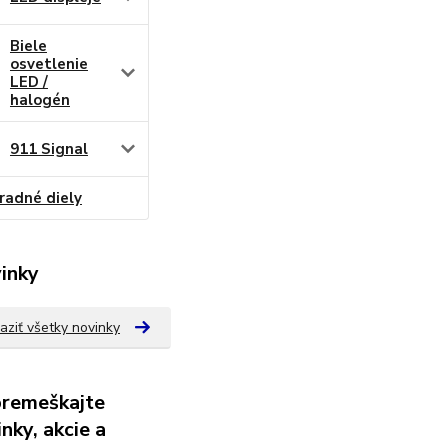
Biele
osvetlenie
LED /
halogén
911 Signal
radné diely
inky
aziť všetky novinky
remeškajte
nky, akcie a