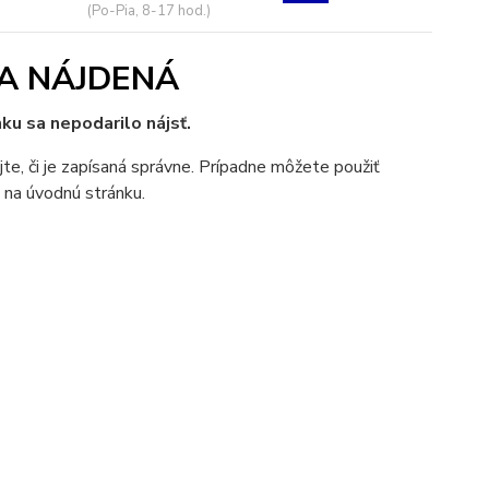
(Po-Pia, 8-17 hod.)
A NÁJDENÁ
ku sa nepodarilo nájsť.
jte, či je zapísaná správne. Prípadne môžete použiť
 na úvodnú stránku.