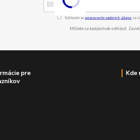
Súhlasím so
spracovaním osobných údajov
za úč
Môžete sa kedykoľvek odhlásiť. Zasiel
ormácie pre
Kde 
azníkov