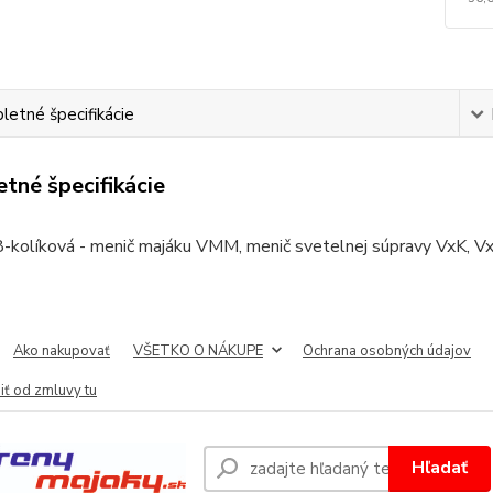
etné špecifikácie
tné špecifikácie
8-kolíková - menič majáku VMM, menič svetelnej súpravy VxK, V
Ako nakupovať
VŠETKO O NÁKUPE
Ochrana osobných údajov
iť od zmluvy tu
Hľadať