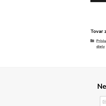
Tovar 
Prísl
diely
Ne