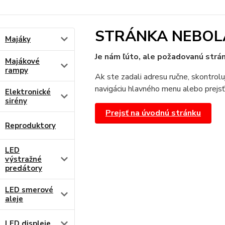
STRÁNKA NEBOL
Majáky
Je nám ľúto, ale požadovanú strán
Majákové
rampy
Ak ste zadali adresu ručne, skontrolu
navigáciu hlavného menu alebo prejsť
Elektronické
sirény
Prejsť na úvodnú stránku
Reproduktory
LED
výstražné
predátory
LED smerové
aleje
LED displeje