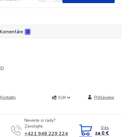
Komentáre
0
xD
Kontakty
Prihlásenie
EUR
Neviete si rady?
Zavolajte.
0
ks
za
0 €
+421 948 229 224