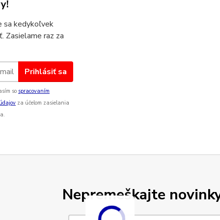
y!
 sa kedykoľvek
ť. Zasielame raz za
Prihlásiť sa
asím so
spracovaním
údajov
za účelom zasielania
a.
Nepremeškajte novinky,