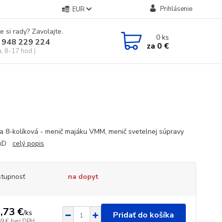
Prihlásenie
EUR
e si rady? Zavolajte.
0
ks
 948 229 224
za
0 €
a, 8-17 hod.)
a 8-kolíková - menič majáku VMM, menič svetelnej súpravy
VxD
celý popis
tupnosť
na dopyt
,73 €
/
ks
Pridať do košíka
69 €
bez DPH