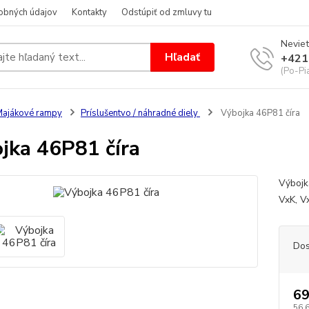
obných údajov
Kontakty
Odstúpiť od zmluvy tu
Neviet
Hľadať
+421
(Po-Pi
ajákové rampy
Príslušentvo / náhradné diely
Výbojka 46P81 číra
jka 46P81 číra
Výbojk
VxK, 
Dos
69
56,