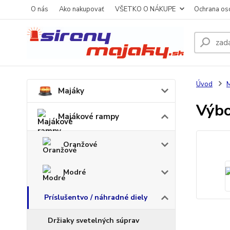
O nás
Ako nakupovať
VŠETKO O NÁKUPE
Ochrana os
Úvod
M
Majáky
Výbo
Majákové rampy
Oranžové
Modré
Príslušentvo / náhradné diely
Držiaky svetelných súprav