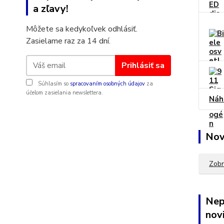
a zľavy!
Môžete sa kedykoľvek odhlásiť.
Zasielame raz za 14 dní.
Prihlásiť sa
Súhlasím so
spracovaním osobných údajov
za
účelom zasielania newslettera.
Náh
Nov
Zobr
Nep
novi