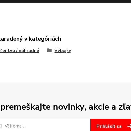
zaradený v kategóriách
ušentvo / náhradné
Výbojky
premeškajte novinky, akcie a zľa
Prihlásiť sa