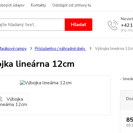
obných údajov
Kontakty
Odstúpiť od zmluvy tu
Neviet
Hľadať
+421
(Po-Pi
ajákové rampy
Príslušentvo / náhradné diely
Výbojka lineárna 12c
jka lineárna 12cm
- line
Dos
85
69,