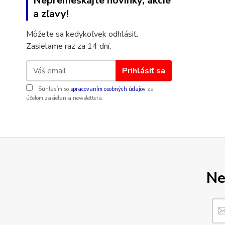
Nepremeškajte novinky, akcie
a zľavy!
Môžete sa kedykoľvek odhlásiť.
Zasielame raz za 14 dní.
Prihlásiť sa
Súhlasím so
spracovaním osobných údajov
za
účelom zasielania newslettera.
Ne