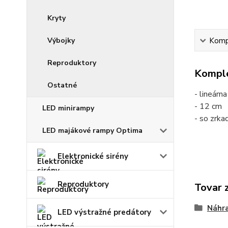
Kryty
Výbojky
Kompl
Reproduktory
Komple
Ostatné
- lineárn
- 12 cm
LED minirampy
- so zrk
LED majákové rampy Optima
Elektronické sirény
Reproduktory
Tovar 
Náhra
LED výstražné predátory