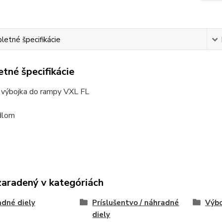
etné špecifikácie
tné špecifikácie
a výbojka do rampy VXL FL
adlom
zaradený v kategóriách
dné diely
Príslušentvo / náhradné
Výbo
diely