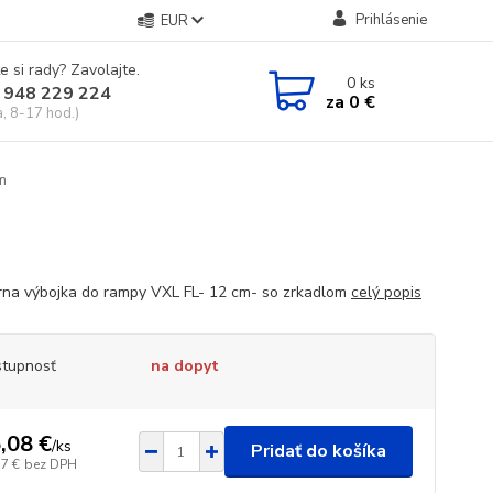
Prihlásenie
EUR
e si rady? Zavolajte.
0
ks
 948 229 224
za
0 €
a, 8-17 hod.)
m
árna výbojka do rampy VXL FL- 12 cm- so zrkadlom
celý popis
tupnosť
na dopyt
,08 €
/
ks
Pridať do košíka
17 €
bez DPH