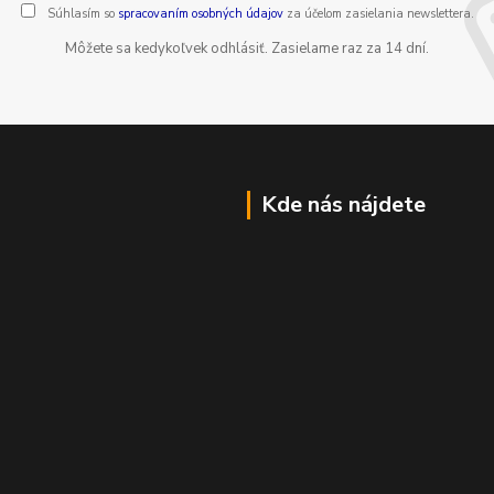
Súhlasím so
spracovaním osobných údajov
za účelom zasielania newslettera.
Môžete sa kedykoľvek odhlásiť. Zasielame raz za 14 dní.
Kde nás nájdete