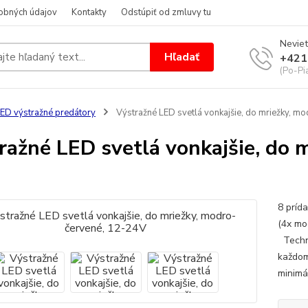
obných údajov
Kontakty
Odstúpiť od zmluvy tu
Neviet
Hľadať
+421
(Po-Pi
ED výstražné predátory
Výstražné LED svetlá vonkajšie, do mriežky, m
ražné LED svetlá vonkajšie, do 
8 príd
(4x mo
Techni
každom
minimá