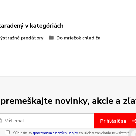
zaradený v kategóriách
ýstražné predátory
Do mriežok chladiča
premeškajte novinky, akcie a zľa
Prihlásiť sa
Súhlasím so
spracovaním osobných údajov
za účelom zasielania newslettera.