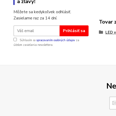
a zľavy!
Môžete sa kedykoľvek odhlásiť.
Zasielame raz za 14 dní.
Tovar 
Prihlásiť sa
LED v
Súhlasím so
spracovaním osobných údajov
za
účelom zasielania newslettera.
Ne