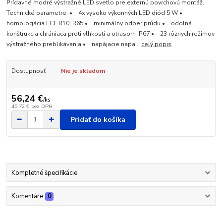
Prídavné modré výstražné LED svetlo pre externú povrchovú montáž.
Technické parametre: • 4x vysoko výkonných LED diód 5 W •
homologácia ECE R10, R65 • minimálny odber prúdu • odolná
konštrukcia chrániaca proti vlhkosti a otrasom IP67 • 23 rôznych režimov
výstražného preblikávania • napájacie napä...
celý popis
Dostupnosť
Nie je skladom
56,24 €
/
ks
45,72 €
bez DPH
Pridať do košíka
Kompletné špecifikácie
Komentáre
0