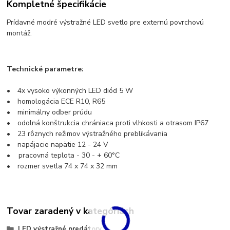
Kompletné špecifikácie
Prídavné modré výstražné LED svetlo pre externú povrchovú
montáž.
Technické parametre:
• 4x vysoko výkonných LED diód 5 W
• homologácia ECE R10, R65
• minimálny odber prúdu
• odolná konštrukcia chrániaca proti vlhkosti a otrasom IP67
• 23 rôznych režimov výstražného preblikávania
• napájacie napätie 12 - 24 V
• pracovná teplota - 30 - + 60°C
• rozmer svetla 74 x 74 x 32 mm
Tovar zaradený v kategóriách
LED výstražné predátory