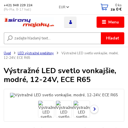
0
ks
+421 948 229 224
EUR
za
0 €
(Po-Pia, 8-17 hod.)
Menu
Hľadať
Úvod
LED výstražné predátory
Výstražné LED svetlo vonkajšie, modré,
12-24V, ECE R65
Výstražné LED svetlo vonkajšie,
modré, 12-24V, ECE R65