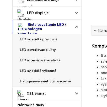
LED displeje
Biele osvetlenie LED /
halogén
Kompl
LED svietidlá pracovné
Komple
LED osvetľovacie lišty
6 x
LED interiérové svietidlá
svi
nap
LED svietidlá výkonné
odo
šír
Halogénové svietidlá pracovné
výš
hĺb
911 Signal
kry
Náhradné diely