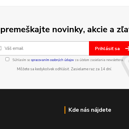
premeškajte novinky, akcie a zľa
Prihlásiť sa
Súhlasím so
spracovaním osobných údajov
za účelom zasielania newslettera.
Môžete sa kedykoľvek odhlásiť. Zasielame raz za 14 dní.
Kde nás nájdete