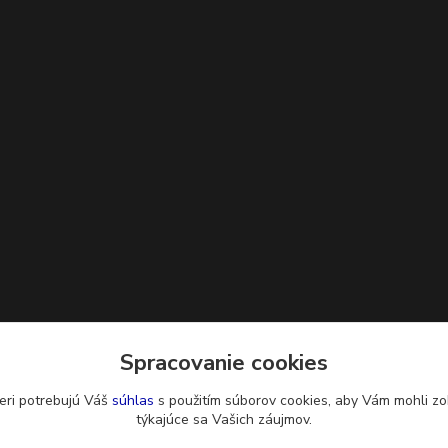
Spracovanie cookies
eri potrebujú Váš
súhlas
s použitím súborov cookies, aby Vám mohli zo
týkajúce sa Vašich záujmov.