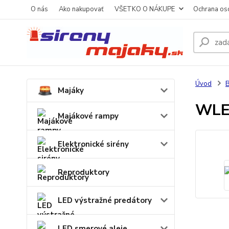
O nás
Ako nakupovať
VŠETKO O NÁKUPE
Ochrana os
Úvod
B
Majáky
WLE
Majákové rampy
Elektronické sirény
Reproduktory
LED výstražné predátory
LED smerové aleje