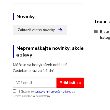
Novinky
Tovar 
Zobraziť všetky novinky
Biele
halo
Nepremeškajte novinky, akcie
a zľavy!
Môžete sa kedykoľvek odhlásiť.
Zasielame raz za 14 dní.
Prihlásiť sa
Súhlasím so
spracovaním osobných údajov
za
účelom zasielania newslettera.