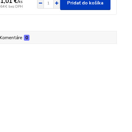
1,01 €
/
ks
Pridať do košíka
,64 €
bez DPH
Komentáre
0