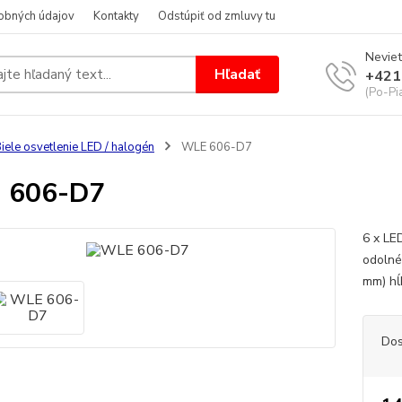
obných údajov
Kontakty
Odstúpiť od zmluvy tu
Neviet
Hľadať
+421
(Po-Pi
iele osvetlenie LED / halogén
WLE 606-D7
 606-D7
6 x LED
odolné
mm) hĺ
Dos