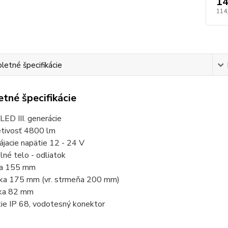
14
114
etné špecifikácie
tné špecifikácie
 LED III. generácie
etivosť 4800 lm
ájacie napätie 12 - 24 V
lné telo - odliatok
ka 155 mm
ka 175 mm (vr. strmeňa 200 mm)
ka 82 mm
tie IP 68, vodotesný konektor