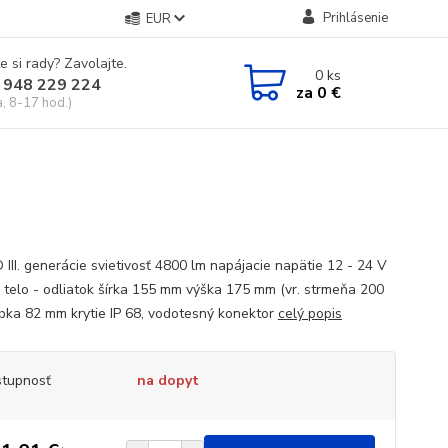
Prihlásenie
EUR
e si rady? Zavolajte.
0
ks
 948 229 224
za
0 €
a, 8-17 hod.)
 III. generácie svietivosť 4800 lm napájacie napätie 12 - 24 V
 telo - odliatok šírka 155 mm výška 175 mm (vr. strmeňa 200
bka 82 mm krytie IP 68, vodotesný konektor
celý popis
tupnosť
na dopyt