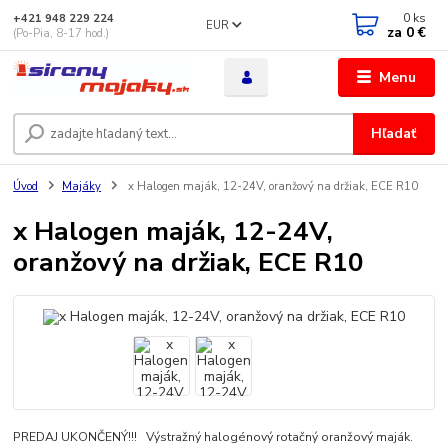
0
ks
+421 948 229 224
EUR
za
0 €
(Po-Pia, 8-17 hod.)
Menu
Hľadať
Úvod
Majáky
x Halogen maják, 12-24V, oranžový na držiak, ECE R10
x Halogen maják, 12-24V,
oranžový na držiak, ECE R10
PREDAJ UKONČENÝ!!! Výstražný halogénový rotačný oranžový maják.