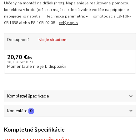
Určený na montáž na držiak (hrot). Napájanie je realizované pomocou
konektora v hrote (držiaku) majáka, kde sú voľné vodiče na pripojenie
napájacieho napätia. Technické parametre: • homologácia E9-10R-
05.1638 alebo E8-10R-02 08...
celý popis
Dostupnosť
Nie je skladom
20,70 €
/
ks
16,83 €
bez DPH
Momentálne nie je k dispozícii
Kompletné špecifikácie
Komentáre
0
Kompletné špecifikácie