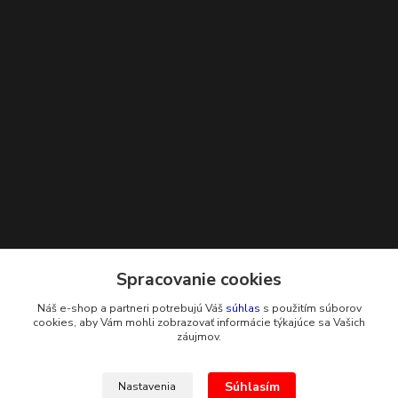
Kontakty
Spracovanie cookies
Náš e-shop a partneri potrebujú Váš
súhlas
s použitím súborov
+421 948 229 224
cookies, aby Vám mohli zobrazovať informácie týkajúce sa Vašich
záujmov.
info@g-systems.sk
Súhlasím
Nastavenia