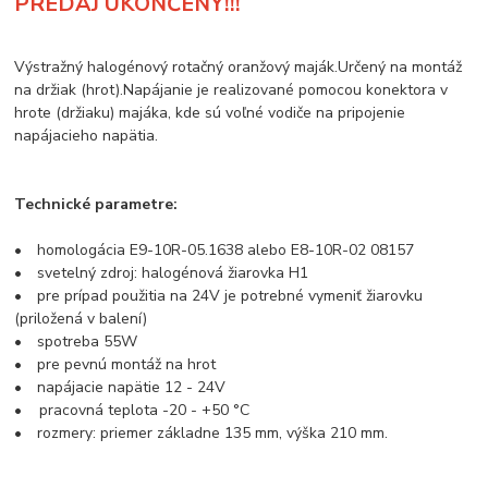
PREDAJ UKONČENÝ!!!
Výstražný halogénový rotačný oranžový maják.
Určený na montáž
na držiak (hrot).
Napájanie je realizované pomocou konektora v
hrote (držiaku) majáka, kde sú voľné vodiče na pripojenie
napájacieho napätia.
Technické parametre:
• homologácia E9-10R-05.1638 alebo E8-10R-02 08157
• svetelný zdroj: halogénová žiarovka H1
• pre prípad použitia na 24V je potrebné vymeniť žiarovku
(priložená v balení)
• spotreba 55W
• pre pevnú montáž na hrot
• napájacie napätie 12 - 24V
• pracovná teplota -20 - +50 °C
• rozmery: priemer základne 135 mm, výška 210 mm.