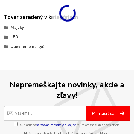
Tovar zaradený v kategóriách
Majáky
LED
Upevnenie na tyč
Nepremeškajte novinky, akcie a
zľavy!
Prihlásiť sa
Súhlasím so
spracovaním osobných údajov
za účelom zasielania newslettera.
Môžete sa kedykoľvek odhlásiť. Zasielame raz za 14 dní.