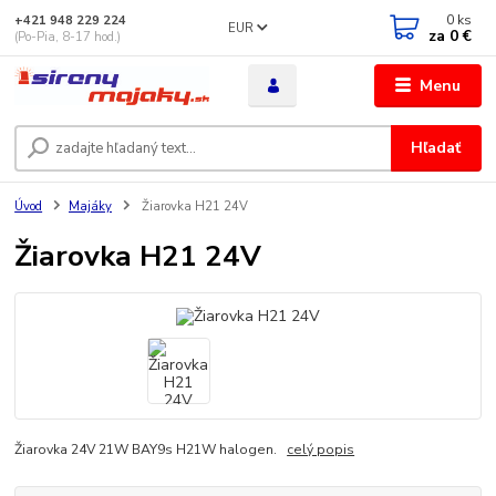
0
ks
+421 948 229 224
EUR
za
0 €
(Po-Pia, 8-17 hod.)
Menu
Hľadať
Úvod
Majáky
Žiarovka H21 24V
Žiarovka H21 24V
Žiarovka 24V 21W BAY9s H21W halogen.
celý popis