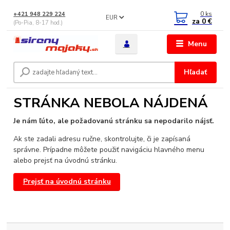
0
ks
+421 948 229 224
EUR
za
0 €
(Po-Pia, 8-17 hod.)
Menu
Hľadať
STRÁNKA NEBOLA NÁJDENÁ
Je nám ľúto, ale požadovanú stránku sa nepodarilo nájsť.
Ak ste zadali adresu ručne, skontrolujte, či je zapísaná
správne. Prípadne môžete použiť navigáciu hlavného menu
alebo prejsť na úvodnú stránku.
Prejsť na úvodnú stránku