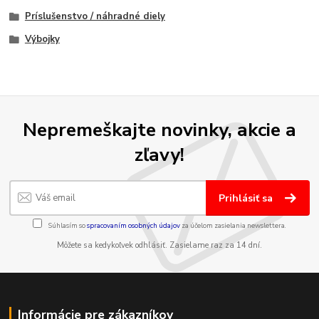
Príslušenstvo / náhradné diely
Výbojky
Nepremeškajte novinky, akcie a
zľavy!
Prihlásiť sa
Súhlasím so
spracovaním osobných údajov
za účelom zasielania newslettera.
Môžete sa kedykoľvek odhlásiť. Zasielame raz za 14 dní.
Informácie pre zákazníkov